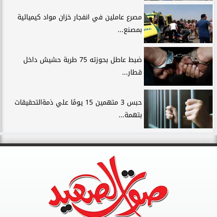
مصرع عاملين في انفجار خزان مواد كيميائية
بمصنع...
ضبط عاطل بحوزته 75 طربة حشيش داخل
قطار...
حبس 3 متهمين 15 يومًا علي ذمةالتحقيقات
بتهمة...