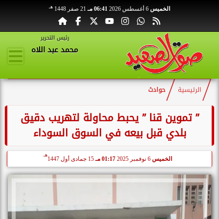
هـ
الخميس
6 أغسطس 2026
06:41 مـ
21 صفر 1448
رئيس التحرير
محمد عبد اللاه
الرئيسية
حوادث
” تموين قنا ” يحبط محاولة لتهريب دقيق
بلدي قبل بيعه في السوق السوداء
هـ
الخميس
6 نوفمبر 2025
01:17 مـ
15 جمادى أول 1447