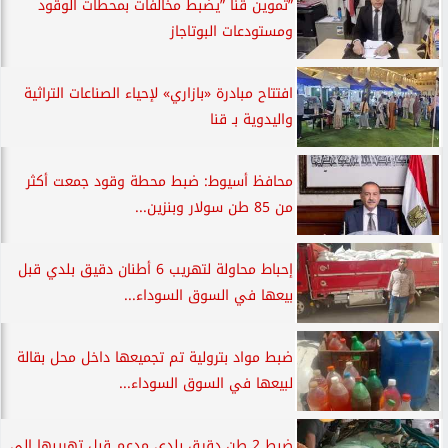
”تموين قنا ”يضبط مخالفات بمحطات الوقود
ومستودعات البوتاجاز
افتتاح مبادرة «بازاري» لإحياء الصناعات التراثية
واليدوية بـ قنا
محافظ أسيوط: ضبط محطة وقود جمعت أكثر
من 85 طن سولار وبنزين...
إحباط محاولة لتهريب 6 أطنان دقيق بلدي قبل
بيعها في السوق السوداء...
ضبط مواد بترولية تم تجميعها داخل محل بقالة
لبيعها في السوق السوداء...
ضبط 2 طن دقيق بلدي مدعم قبل تهريبها الي