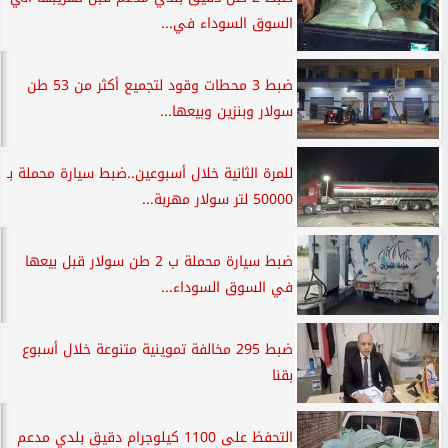
السوق السوداء في...
ضبط 3 محطات وقود لتجميع أكثر من 53 طن
سولار وبنزين وبيعها...
للمرة الثانية خلال أسبوعين..ضبط سيارة محملة بـ
50000 لتر سولار مهربة...
ضبط سيارة محملة ب 2 طن سولار قبل بيعها
في السوق السوداء...
ضبط 295 مخالفة تموينية متنوعة خلال أسبوع
بقنا
التحفظ على 1100 كيلوجرام دقيق بلدي مدعم