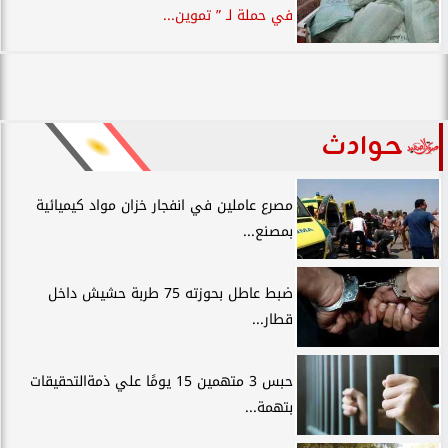
في حملة لـ ” تموين...
حوادث
مصرع عاملين في انفجار خزان مواد كيميائية
بمصنع...
ضبط عاطل بحوزته 75 طربة حشيش داخل
قطار...
حبس 3 متهمين 15 يومًا علي ذمةالتحقيقات
بتهمة...