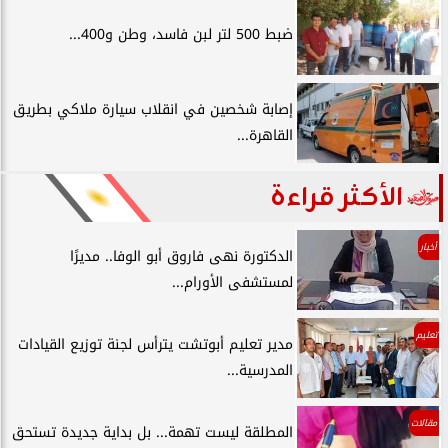
ضبط 500 لتر لبن فاسد، وطن و400...
إصابة شخصين في انقلاب سيارة ملاكي بطريق
القاهرة...
الأكثر قراءة
أخبار
الدكتورة نهى فاروق أبو الوفا.. مديرًا
لمستشفى الأورام...
تعليم
مدير تعليم أبوتشت يترأس لجنة توزيع القيادات
المدرسية...
مقالات
المطلقة ليست تهمة... بل بداية جديدة تستحق