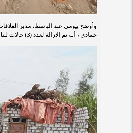
وأوضح بيومى عبد الباسط، مدير العلاقات 
حمادى ، أنه تم الازالة لعدد (3) حالات لبناء مخالف وبيانهم كالتالي: