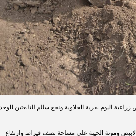
 على أرض زراعية اليوم بقرية الحلاوية ونجع سالم التابعتين للوحد
 الابيض ومونة الحيبة على مساحة نصف قيراط وارتفاع