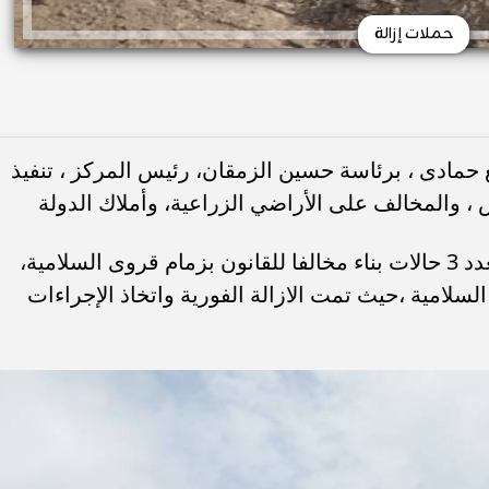
حملات إزالة
 حمادى ، برئاسة حسين الزمقان، رئيس المركز ، تنفيذ
 ، والمخالف على الأراضي الزراعية، وأملاك الدولة
وفي هذا السياق ، تم تنفيذ ازالة فورية لعدد 3 حالات بناء مخالفا للقانون بزمام قروى السلامية،
امية ،حيث تمت الازالة الفورية واتخاذ الإجراءات