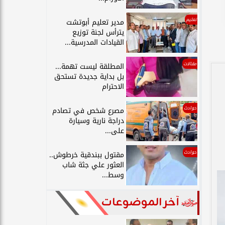
تعليم
مدير تعليم أبوتشت
يترأس لجنة توزيع
القيادات المدرسية...
مقالات
المطلقة ليست تهمة...
بل بداية جديدة تستحق
الاحترام
حوادث
مصرع شخص في تصادم
دراجة نارية وسيارة
على...
حوادث
مقتول ببندقية خرطوش..
العثور علي جثة شاب
وسط...
آخر الموضوعات