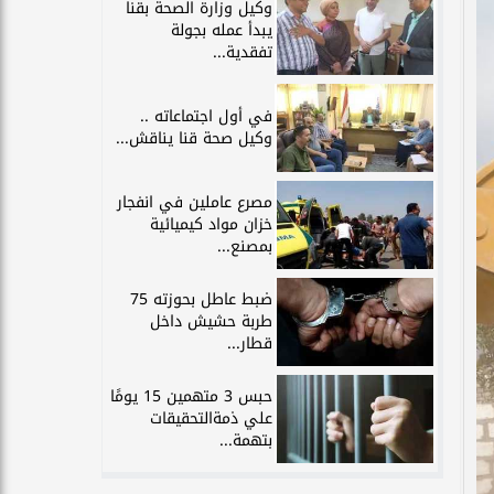
وكيل وزارة الصحة بقنا
يبدأ عمله بجولة
تفقدية...
في أول اجتماعاته ..
وكيل صحة قنا يناقش...
مصرع عاملين في انفجار
خزان مواد كيميائية
بمصنع...
ضبط عاطل بحوزته 75
طربة حشيش داخل
قطار...
حبس 3 متهمين 15 يومًا
علي ذمةالتحقيقات
بتهمة...