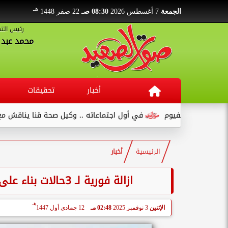
هـ
الجمعة
7 أغسطس 2026
08:30 صـ
22 صفر 1448
رئيس التح
محمد عبد ا
أخبار
تحقيقات
في أول اجتماعاته .. وكيل صحة قنا يناقش مع عدد من القيادات...
الرئيسية
أخبار
ازالة فورية لـ 3حالات بناء على أرض زراعية في قرية السلامية بـ نجع حمادي
هـ
الإثنين
3 نوفمبر 2025
02:48 مـ
12 جمادى أول 1447