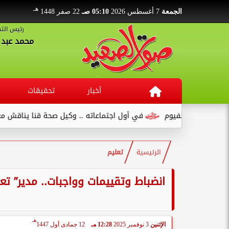
هـ
الجمعة
7 أغسطس 2026
05:10 صـ
22 صفر 1448
رئيس التح
محمد عبد ا
أخبار
تحقيقات
في أول اجتماعاته .. وكيل صحة قنا يناقش مع عدد من القيادات...
الرئيسية
تعليم
انضباط وتقييمات وواجبات.. مدير” تعل
هـ
الإثنين
3 نوفمبر 2025
12:28 مـ
12 جمادى أول 1447