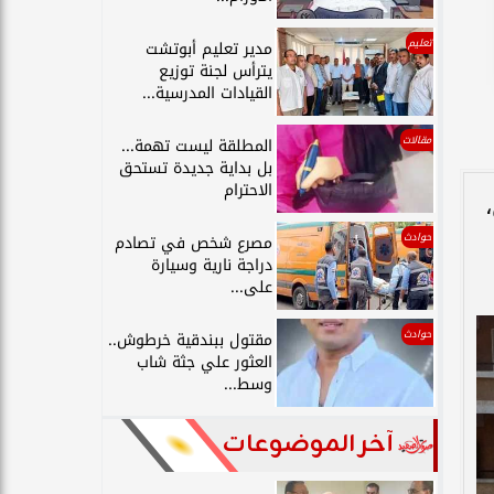
تعليم
مدير تعليم أبوتشت
يترأس لجنة توزيع
القيادات المدرسية...
مقالات
المطلقة ليست تهمة...
بل بداية جديدة تستحق
الاحترام
حوادث
مصرع شخص في تصادم
دراجة نارية وسيارة
على...
حوادث
مقتول ببندقية خرطوش..
العثور علي جثة شاب
وسط...
آخر الموضوعات