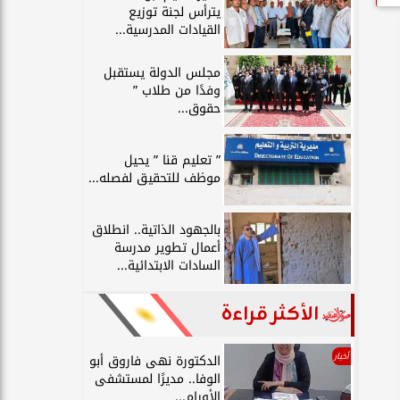
يترأس لجنة توزيع
القيادات المدرسية...
مجلس الدولة يستقبل
وفدًا من طلاب ”
حقوق...
” تعليم قنا ” يحيل
موظف للتحقيق لفصله...
بالجهود الذاتية.. انطلاق
أعمال تطوير مدرسة
السادات الابتدائية...
الأكثر قراءة
أخبار
الدكتورة نهى فاروق أبو
الوفا.. مديرًا لمستشفى
الأورام...