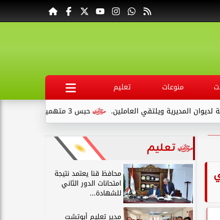
ت
منوعات
تعليم
تقي العاملين.
حبس 3 متهمين 15 يومًا علي ذمةالتحقيقات بتهمة التنقيب عن الآثار داخل...
تعليم
ي
محافظ قنا يعتمد نتيجة
امتحانات الدور الثاني
للشهادة...
مدير تعليم أبوتشت