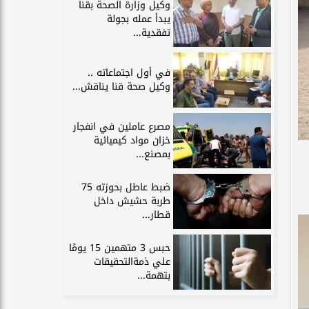
وكيل وزارة الصحة بقنا
يبدأ عمله بجولة
تفقدية...
في أول اجتماعاته ..
وكيل صحة قنا يناقش...
مصرع عاملين في انفجار
خزان مواد كيميائية
بمصنع...
ضبط عاطل بحوزته 75
طربة حشيش داخل
قطار...
حبس 3 متهمين 15 يومًا
علي ذمةالتحقيقات
بتهمة...