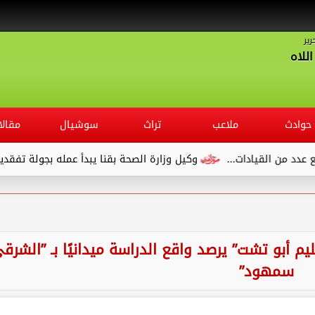
رير
للاه
حوادث
ملاعب
تراث
سوشيال
مقالا
وكيل وزارة الصحة بقنا يبدأ عمله بجولة تفقدية لديوان المديرية ويل
يم أبو تشت” يرصد واقع الدراسة ميدانيًا بـ ”الشرق
سمهود”