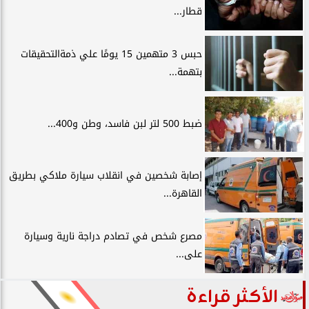
قطار...
حبس 3 متهمين 15 يومًا علي ذمةالتحقيقات
بتهمة...
ضبط 500 لتر لبن فاسد، وطن و400...
إصابة شخصين في انقلاب سيارة ملاكي بطريق
القاهرة...
مصرع شخص في تصادم دراجة نارية وسيارة
على...
الأكثر قراءة