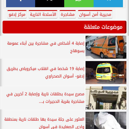
مديرية أمن أسوان
مشاجرة
الأسلحة النارية
مركز إدفو
موضوعات متعلقة
إصابة 4 أشخاص في مشاجرة بين أبناء عمومة
بسوهاج
إصابة 19 شخصا في انقلاب ميكروباص بطريق
إدفو- أسوان الصحراوي
مصرع سيدة بطلقات نارية وإصابة 2 آخرين في
مشاجرة بقرية الحجيرات بـ...
العثور على جثة سيدة بها طلقات نارية بمنطقة
وادي الصعايدة في أسوان