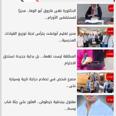
أخبار
الدكتورة نهى فاروق أبو الوفا.. مديرًا
لمستشفى الأورام...
تعليم
مدير تعليم أبوتشت يترأس لجنة توزيع القيادات
المدرسية...
مقالات
المطلقة ليست تهمة... بل بداية جديدة تستحق
الاحترام
حوادث
مصرع شخص في تصادم دراجة نارية وسيارة
على...
حوادث
مقتول ببندقية خرطوش.. العثور علي جثة شاب
وسط...