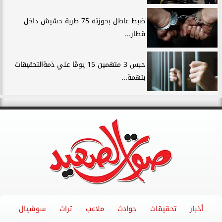
ضبط عاطل بحوزته 75 طربة حشيش داخل
قطار...
حبس 3 متهمين 15 يومًا علي ذمةالتحقيقات
بتهمة...
أخبار
تحقيقات
حوادث
ملاعب
تراث
سوشيال