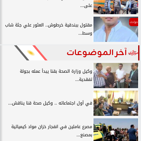
على...
حوادث
مقتول ببندقية خرطوش.. العثور علي جثة شاب
وسط...
آخر الموضوعات
وكيل وزارة الصحة بقنا يبدأ عمله بجولة
تفقدية...
في أول اجتماعاته .. وكيل صحة قنا يناقش...
مصرع عاملين في انفجار خزان مواد كيميائية
بمصنع...