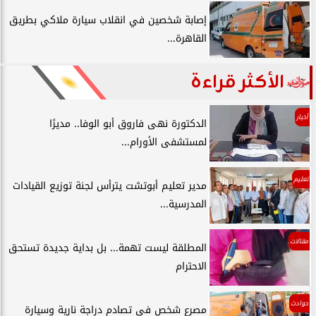
إصابة شخصين في انقلاب سيارة ملاكي بطريق
القاهرة...
الأكثر قراءة
أخبار
الدكتورة نهى فاروق أبو الوفا.. مديرًا
لمستشفى الأورام...
تعليم
مدير تعليم أبوتشت يترأس لجنة توزيع القيادات
المدرسية...
مقالات
المطلقة ليست تهمة... بل بداية جديدة تستحق
الاحترام
حوادث
مصرع شخص في تصادم دراجة نارية وسيارة