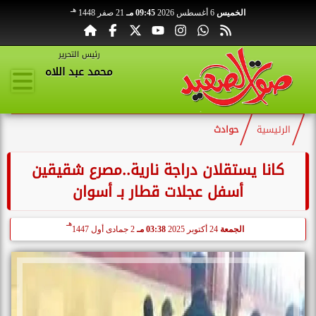
هـ
الخميس
6 أغسطس 2026
09:45 مـ
21 صفر 1448
رئيس التحرير
محمد عبد اللاه
الرئيسية
حوادث
كانا يستقلان دراجة نارية..مصرع شقيقين
أسفل عجلات قطار بـ أسوان
هـ
الجمعة
24 أكتوبر 2025
03:38 مـ
2 جمادى أول 1447