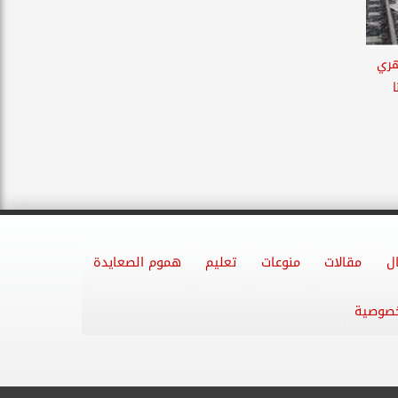
هري
ل
مقالات
منوعات
تعليم
هموم الصعايدة
خصوصية