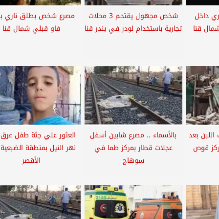
ري داخل
شخص مجهول يقتحم 3 محلات
مصرع شخص بطلق ناري بق
شمال قنا
تجارية باستخدام لودر في بندر قنا
فاو قبلي شمال قنا
اللبن بعد
بالأسماء .. مصرع شابين أسفل
العثور علي جثة طفل عرق
ركز قوص
عجلات قطار بمركز طما في
نهر النيل بمنطقة الضبعية
سوهاج
الأقصر