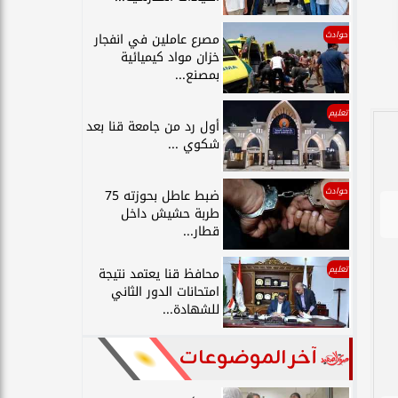
حوادث
مصرع عاملين في انفجار
خزان مواد كيميائية
بمصنع...
تعليم
أول رد من جامعة قنا بعد
شكوي ...
حوادث
ضبط عاطل بحوزته 75
طربة حشيش داخل
قطار...
تعليم
محافظ قنا يعتمد نتيجة
امتحانات الدور الثاني
للشهادة...
آخر الموضوعات