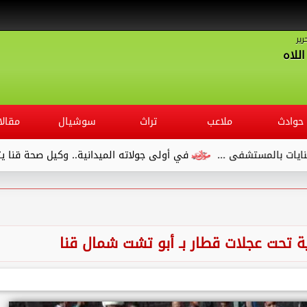
رير
للاه
حوادث
ملاعب
تراث
سوشيال
مقالا
مستشفى ...
في أولى جولاته الميدانية.. وكيل صحة قنا يتفقد مس
تحت عجلات قطار بـ أبو تشت شمال قنا