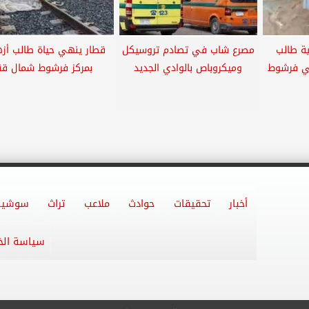
ة طالب
مصرع شاب في تصادم تروسيكل
قطار ينهي حياة طالب أز
ي فرشوط
وميكروباص بالوادي الجديد
بمركز فرشوط شمال قنا
أخبار
تحقيقات
حوادث
ملاعب
تراث
سوشيا
سياسة ال