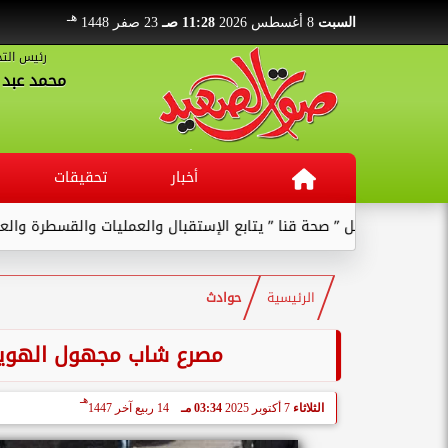
هـ
السبت
8 أغسطس 2026
11:28 صـ
23 صفر 1448
رئيس التح
محمد عبد ا
أخبار
تحقيقات
وكيل ” صحة قنا ” يتابع الإستقبال والعمليات والقسطرة والعنايات بال
الرئيسية
حوادث
مصرع شاب مجهول الهوية 
هـ
الثلاثاء
7 أكتوبر 2025
03:34 مـ
14 ربيع آخر 1447