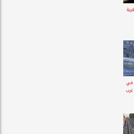
رية
 في
 غرب