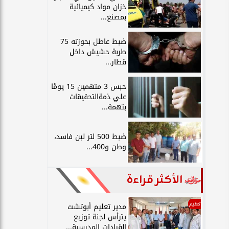
خزان مواد كيميائية
بمصنع...
ضبط عاطل بحوزته 75
طربة حشيش داخل
قطار...
حبس 3 متهمين 15 يومًا
علي ذمةالتحقيقات
بتهمة...
ضبط 500 لتر لبن فاسد،
وطن و400...
الأكثر قراءة
تعليم
مدير تعليم أبوتشت
يترأس لجنة توزيع
القيادات المدرسية...