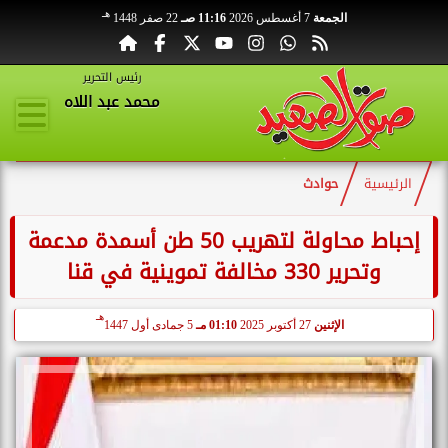
هـ
الجمعة
7 أغسطس 2026
11:16 صـ
22 صفر 1448
رئيس التحرير
محمد عبد اللاه
الرئيسية
حوادث
إحباط محاولة لتهريب 50 طن أسمدة مدعمة
وتحرير 330 مخالفة تموينية في قنا
هـ
الإثنين
27 أكتوبر 2025
01:10 مـ
5 جمادى أول 1447