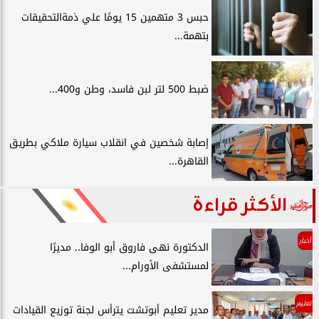
حبس 3 متهمين 15 يومًا علي ذمةالتحقيقات
بتهمة...
ضبط 500 لتر لبن فاسد، وطن و400...
إصابة شخصين في انقلاب سيارة ملاكي بطريق
القاهرة...
الأكثر قراءة
أخبار
الدكتورة نهى فاروق أبو الوفا.. مديرًا
لمستشفى الأورام...
تعليم
مدير تعليم أبوتشت يترأس لجنة توزيع القيادات