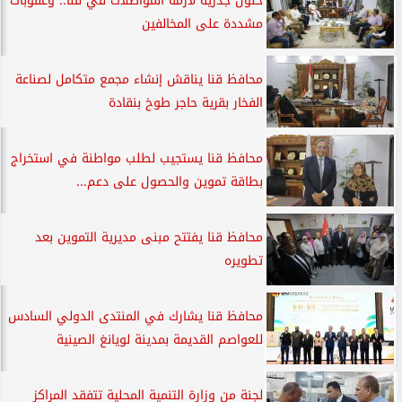
حلول جذرية لأزمة المواصلات في قنا.. وعقوبات
مشددة على المخالفين
محافظ قنا يناقش إنشاء مجمع متكامل لصناعة
الفخار بقرية حاجر طوخ بنقادة
محافظ قنا يستجيب لطلب مواطنة في استخراج
بطاقة تموين والحصول على دعم...
محافظ قنا يفتتح مبنى مديرية التموين بعد
تطويره
محافظ قنا يشارك في المنتدى الدولي السادس
للعواصم القديمة بمدينة لويانغ الصينية
لجنة من وزارة التنمية المحلية تتفقد المراكز