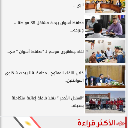
الري...
محافظ أسوان يبحث مشاكل 38 مواطنا ..
ويوجه...
لقاء جماهيرى موسع لـ ”محافظ أسوان ” مع...
خلال اللقاء المفتوح.. محافظ قنا يبحث شكاوى
المواطنين...
”الهلال الأحمر ” ينفذ قافلة إغاثية متكاملة
بمدينة...
الأكثر قراءة