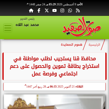
هـ
الأحد
9 أغسطس 2026
05:29 مـ
24 صفر 1448
رئيس التحرير
محمد عبد اللاه
الرئيسية
هموم الصعايدة
محافظ قنا يستجيب لطلب مواطنة في
استخراج بطاقة تموين والحصول على دعم
اجتماعي وفرصة عمل
هـ
الثلاثاء
21 أكتوبر 2025
06:35 مـ
28 ربيع آخر 1447