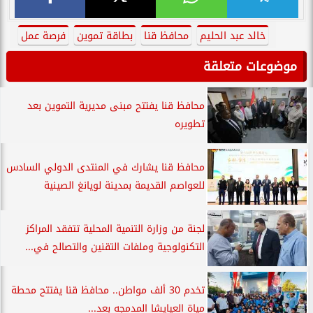
خالد عبد الحليم
محافظ قنا
بطاقة تموين
فرصة عمل
موضوعات متعلقة
محافظ قنا يفتتح مبنى مديرية التموين بعد
تطويره
محافظ قنا يشارك في المنتدى الدولي السادس
للعواصم القديمة بمدينة لويانغ الصينية
لجنة من وزارة التنمية المحلية تتفقد المراكز
التكنولوجية وملفات التقنين والتصالح في...
تخدم 30 ألف مواطن.. محافظ قنا يفتتح محطة
مياة العيايشا المدمجه بعد...