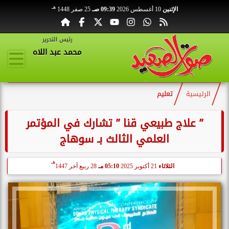
هـ
الإثنين
10 أغسطس 2026
09:39 صـ
25 صفر 1448
رئيس التحرير
محمد عبد اللاه
الرئيسية
تعليم
” علاج طبيعي قنا ” تشارك في المؤتمر
العلمي الثالث بـ سوهاج
هـ
الثلاثاء
21 أكتوبر 2025
05:10 مـ
28 ربيع آخر 1447