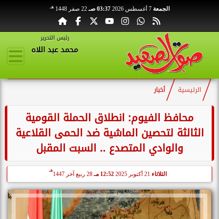
هـ
الجمعة
7 أغسطس 2026
03:37 صـ
22 صفر 1448
رئيس التحرير
محمد عبد اللاه
الرئيسية
أخبار
محافظ الفيوم: انطلاق الحملة القومية
الثالثة لتحصين الماشية ضد الحمى القلاعية
والوادي المتصدع‎ .. السبت المقبل
هـ
الثلاثاء
21 أكتوبر 2025
12:52 مـ
28 ربيع آخر 1447