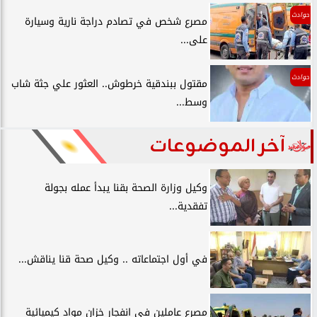
حوادث
مصرع شخص في تصادم دراجة نارية وسيارة
على...
حوادث
مقتول ببندقية خرطوش.. العثور علي جثة شاب
وسط...
آخر الموضوعات
وكيل وزارة الصحة بقنا يبدأ عمله بجولة
تفقدية...
في أول اجتماعاته .. وكيل صحة قنا يناقش...
مصرع عاملين في انفجار خزان مواد كيميائية