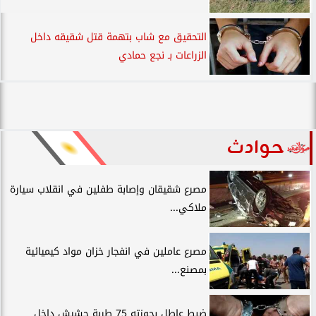
التحقيق مع شاب بتهمة قتل شقيقه داخل
الزراعات بـ نجع حمادي
حوادث
مصرع شقيقان وإصابة طفلين في انقلاب سيارة
ملاكي...
مصرع عاملين في انفجار خزان مواد كيميائية
بمصنع...
ضبط عاطل بحوزته 75 طربة حشيش داخل