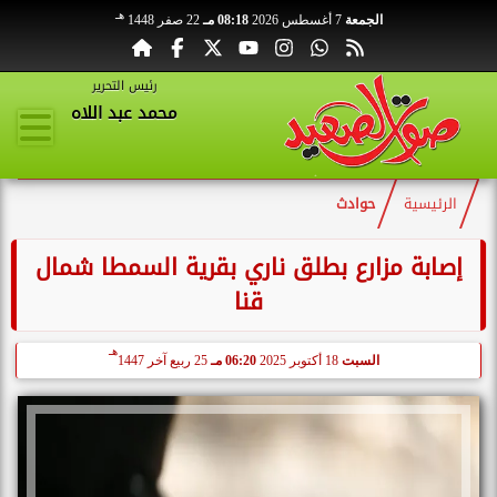
هـ
الجمعة
7 أغسطس 2026
08:18 مـ
22 صفر 1448
رئيس التحرير
محمد عبد اللاه
الرئيسية
حوادث
إصابة مزارع بطلق ناري بقرية السمطا شمال
قنا
هـ
السبت
18 أكتوبر 2025
06:20 مـ
25 ربيع آخر 1447