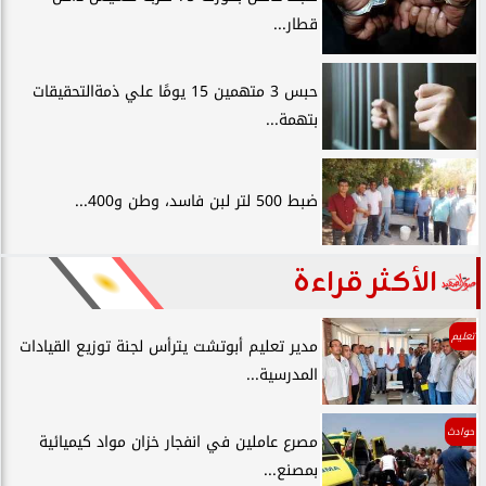
قطار...
حبس 3 متهمين 15 يومًا علي ذمةالتحقيقات
بتهمة...
ضبط 500 لتر لبن فاسد، وطن و400...
الأكثر قراءة
تعليم
مدير تعليم أبوتشت يترأس لجنة توزيع القيادات
المدرسية...
حوادث
مصرع عاملين في انفجار خزان مواد كيميائية
بمصنع...