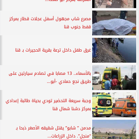
مصرع شاب مجهول أسفل عجلات قطار بمركز
قفط جنوب قنا
غرق طفل داخل ترعة بقرية الحجيرات بـ قنا
بالأسماء.. 13 مصابا في تصادم سيارتين على
طريق نجع حمادي -أبو...
وجبة سريعة التحضير تودي بحياة طالبة إعدادي
بمركز دشنا شمال قنا
مدمن ” شابو” يقتل شقيقه الأصغر ذبحا بـ
“منجل”. داخل الزراعات...