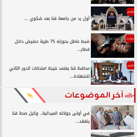
تعليم
أول رد من جامعة قنا بعد شكوي ...
حوادث
ضبط عاطل بحوزته 75 طربة حشيش داخل
قطار...
تعليم
محافظ قنا يعتمد نتيجة امتحانات الدور الثاني
للشهادة...
آخر الموضوعات
في أولى جولاته الميدانية.. وكيل صحة قنا
يتفقد...