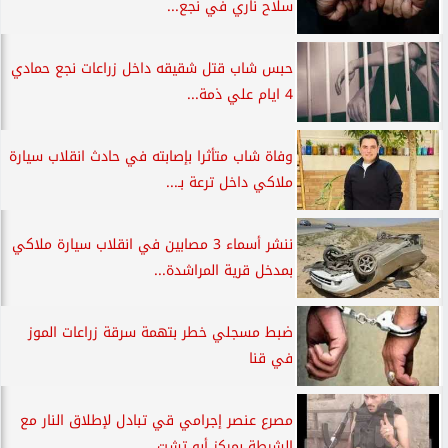
سلاح ناري في نجع...
حبس شاب قتل شقيقه داخل زراعات نجع حمادي
4 ايام علي ذمة...
وفاة شاب متأثرا بإصابته في حادث انقلاب سيارة
ملاكي داخل ترعة بـ...
ننشر أسماء 3 مصابين في انقلاب سيارة ملاكي
بمدخل قرية المراشدة...
ضبط مسجلي خطر بتهمة سرقة زراعات الموز
في قنا
مصرع عنصر إجرامي قي تبادل لإطلاق النار مع
الشرطة بمركز أبو تشت...