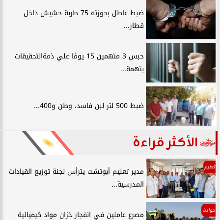
ضبط عاطل بحوزته 75 طربة حشيش داخل
قطار...
حبس 3 متهمين 15 يومًا علي ذمةالتحقيقات
بتهمة...
ضبط 500 لتر لبن فاسد، وطن و400...
الأكثر قراءة
تعليم
مدير تعليم أبوتشت يترأس لجنة توزيع القيادات
المدرسية...
حوادث
مصرع عاملين في انفجار خزان مواد كيميائية