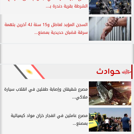
الشرطة بقرية دندرة بـ...
السجن المؤبد لعاطل و15 سنة لـ4 آخرين بتهمة
سرقة قضبان حديدية بمصنع...
حوادث
مصرع شقيقان وإصابة طفلين في انقلاب سيارة
ملاكي...
مصرع عاملين في انفجار خزان مواد كيميائية
بمصنع...