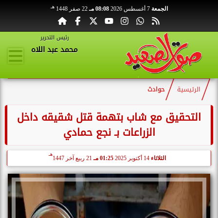
هـ
الجمعة
7 أغسطس 2026
08:08 مـ
22 صفر 1448
رئيس التحرير
محمد عبد اللاه
الرئيسية
حوادث
التحقيق مع شاب بتهمة قتل شقيقه داخل
الزراعات بـ نجع حمادي
هـ
الثلاثاء
14 أكتوبر 2025
01:25 مـ
21 ربيع آخر 1447