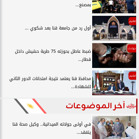
بمصنع...
تعليم
أول رد من جامعة قنا بعد شكوي ...
حوادث
ضبط عاطل بحوزته 75 طربة حشيش داخل
قطار...
تعليم
محافظ قنا يعتمد نتيجة امتحانات الدور الثاني
للشهادة...
آخر الموضوعات
في أولى جولاته الميدانية.. وكيل صحة قنا
يتفقد...