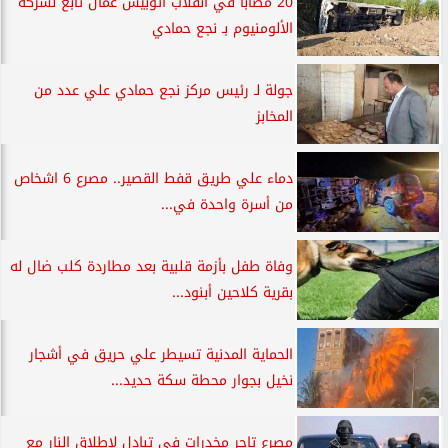
20 مصابا في انقلاب أتوبيس عمال تابع لشركة
الألومنيوم بـ نجع حمادي
جولة لـ رئيس مركز نجع حمادي علي عدد من
المخابز
دماء علي طريق قفط القصير.. مصرع 6 اشخاص
من أسرة واحدة في...
وفاة طفل بأزمة قلبية بعد مطاردة كلب ضال له
بقرية كلاحين أبنود...
الحماية المدنية تسيطر علي حريق في أشجار
نخيل بجوار محطة سكة حديد...
مصرع تاجر مخدرات في تبادل لإطلاق النار مع