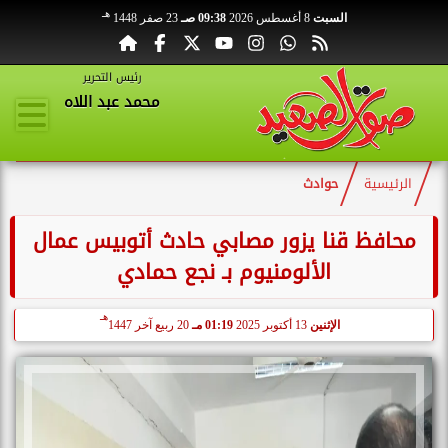
هـ
السبت
8 أغسطس 2026
09:38 صـ
23 صفر 1448
رئيس التحرير
محمد عبد اللاه
الرئيسية
حوادث
محافظ قنا يزور مصابي حادث أتوبيس عمال
الألومنيوم بـ نجع حمادي
هـ
الإثنين
13 أكتوبر 2025
01:19 مـ
20 ربيع آخر 1447