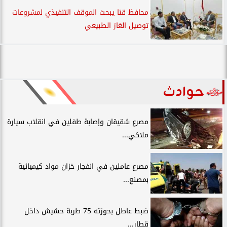
محافظ قنا يبحث الموقف التنفيذي لمشروعات
توصيل الغاز الطبيعي
حوادث
مصرع شقيقان وإصابة طفلين في انقلاب سيارة
ملاكي...
مصرع عاملين في انفجار خزان مواد كيميائية
بمصنع...
ضبط عاطل بحوزته 75 طربة حشيش داخل
قطار...