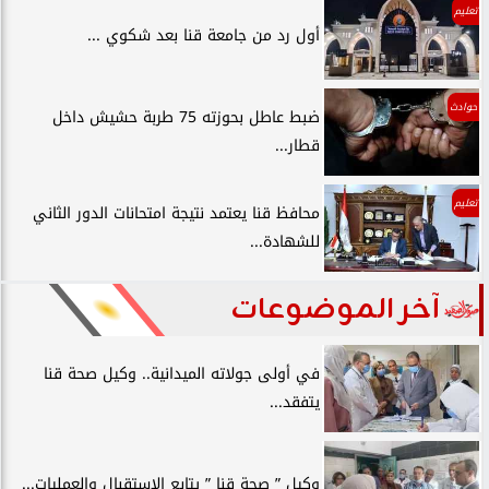
تعليم
أول رد من جامعة قنا بعد شكوي ...
حوادث
ضبط عاطل بحوزته 75 طربة حشيش داخل
قطار...
تعليم
محافظ قنا يعتمد نتيجة امتحانات الدور الثاني
للشهادة...
آخر الموضوعات
في أولى جولاته الميدانية.. وكيل صحة قنا
يتفقد...
وكيل ” صحة قنا ” يتابع الإستقبال والعمليات...