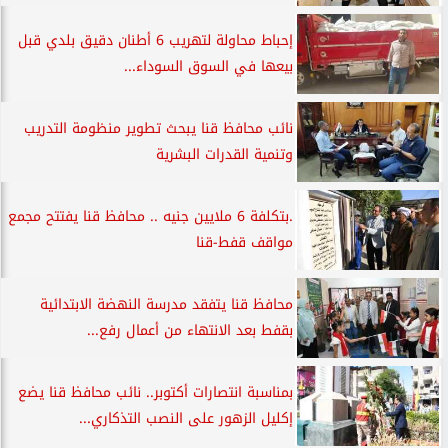
إحباط محاولة لتهريب 6 أطنان دقيق بلدي قبل
بيعها في السوق السوداء...
نائب محافظ قنا يبحث تطوير منظومة التدريب
وتنمية القدرات البشرية
.بتكلفة 6 ملايين جنيه .. محافظ قنا يفتتح مجمع
مواقف قفط-قنا
محافظ قنا يتفقد مدرسة النهضة الابتدائية
بقفط بعد الانتهاء من أعمال رفع...
بمناسبة انتصارات أكتوبر.. نائب محافظ قنا يضع
إكليل الزهور على النصب التذكاري...