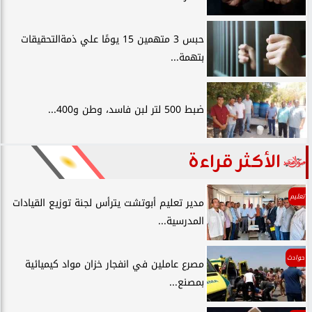
حبس 3 متهمين 15 يومًا علي ذمةالتحقيقات
بتهمة...
ضبط 500 لتر لبن فاسد، وطن و400...
الأكثر قراءة
تعليم
مدير تعليم أبوتشت يترأس لجنة توزيع القيادات
المدرسية...
حوادث
مصرع عاملين في انفجار خزان مواد كيميائية
بمصنع...