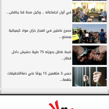
في أول اجتماعاته .. وكيل صحة قنا يناقش...
مصرع عاملين في انفجار خزان مواد كيميائية
بمصنع...
ضبط عاطل بحوزته 75 طربة حشيش داخل
قطار...
حبس 3 متهمين 15 يومًا علي ذمةالتحقيقات
بتهمة...