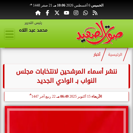
هـ
الخميس
6 أغسطس 2026
10:06 مـ
21 صفر 1448
رئيس التحرير
محمد عبد اللاه
الرئيسية
أخبار
ننشر أسماء المرشحين لانتخابات مجلس
النواب بـ الوادي الجديد
هـ
الأربعاء
15 أكتوبر 2025
06:49 مـ
22 ربيع آخر 1447