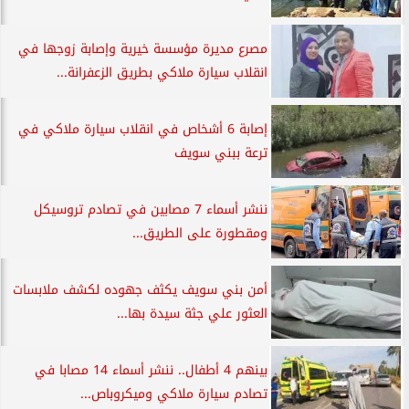
مصرع مديرة مؤسسة خيرية وإصابة زوجها في
انقلاب سيارة ملاكي بطريق الزعفرانة...
إصابة 6 أشخاص في انقلاب سيارة ملاكي في
ترعة ببني سويف
ننشر أسماء 7 مصابين في تصادم تروسيكل
ومقطورة على الطريق...
أمن بني سويف يكثف جهوده لكشف ملابسات
العثور علي جثة سيدة بها...
بينهم 4 أطفال.. ننشر أسماء 14 مصابا في
تصادم سيارة ملاكي وميكروباص...