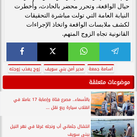
حيال الواقعة، وتحرر محضر بالحادث، وأُخطرت
النيابة العامة التي تولت مباشرة التحقيقات
لكشف ملابسات الواقعة واتخاذ الإجراءات
القانونية تجاه الزوج المتهم.
اسامة جمعة
مدير أمن بني سويف
زوج يعذب زوجته
موضوعات متعلقة
بالأسماء.. مصرع فتاة وإصابة 17 عاملا في
انقلاب سيارة ربع نقل ...
انتشال جثماني أب ونجله غرقا في نهر النيل
ببني سويف