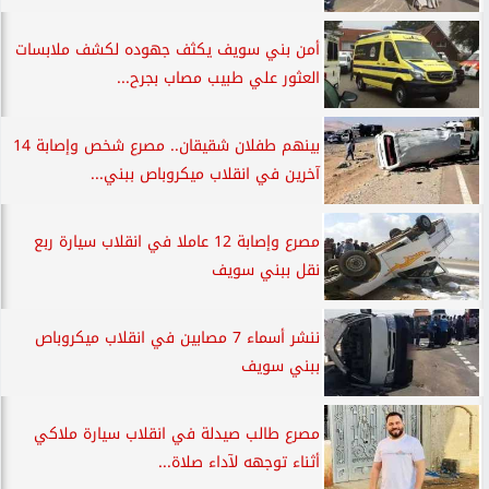
أمن بني سويف يكثف جهوده لكشف ملابسات
العثور علي طبيب مصاب بجرح...
بينهم طفلان شقيقان.. مصرع شخص وإصابة 14
آخرين في انقلاب ميكروباص ببني...
مصرع وإصابة 12 عاملا في انقلاب سيارة ربع
نقل ببني سويف
ننشر أسماء 7 مصابين في انقلاب ميكروباص
ببني سويف
مصرع طالب صيدلة في انقلاب سيارة ملاكي
أثناء توجهه لآداء صلاة...