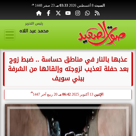
هـ
السبت
8 أغسطس 2026
03:33 مـ
23 صفر 1448
رئيس التحرير
محمد عبد اللاه
عذبها بالنار في مناطق حساسة .. ضبط زوج
بعد حفلة تعذيب لزوجته وإلقائها من الشرفة
ببني سويف
هـ
الإثنين
13 أكتوبر 2025
06:42 مـ
20 ربيع آخر 1447