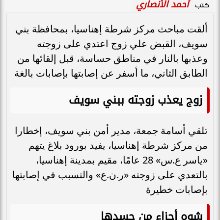
أحمد الأنصاري
كتب
ألقت مباحث مركز شرطة إهناسيا، بمحافظة بني
سويف، القبض علي زوج اعتدي على زوجته
وعذبها بالنار في مناطق حساسة، قبل إلقائها من
الطابق الثاني، ما أسفر عن إصابتها بإصابات بالغة
زوج يعذب زوجته ببني سويف
تلقي أسامة جمعة، مدير أمن بني سويف، إخطارا
من مركز شرطة إهناسيا، يفيد بورود بلاغ يتهم
«ياسر ع.س» 28 عامًا، مقيم بمدينة إهناسيا،
بالتعدي على زوجته «ر.ن.ع» والتسبب في إصابتها
بإصابات خطيرة
شوه أجزاء من جسدها