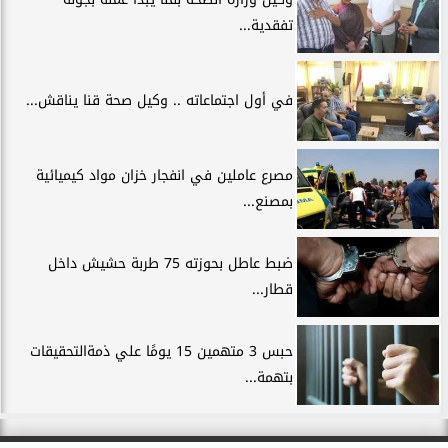
تفقدية...
في أول اجتماعاته .. وكيل صحة قنا يناقش...
مصرع عاملين في انفجار خزان مواد كيميائية
بمصنع...
ضبط عاطل بحوزته 75 طربة حشيش داخل
قطار...
حبس 3 متهمين 15 يومًا علي ذمةالتحقيقات
بتهمة...