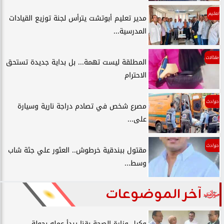
تعليم
مدير تعليم أبوتشت يترأس لجنة توزيع القيادات
المدرسية...
مقالات
المطلقة ليست تهمة... بل بداية جديدة تستحق
الاحترام
حوادث
مصرع شخص في تصادم دراجة نارية وسيارة
على...
حوادث
مقتول ببندقية خرطوش.. العثور علي جثة شاب
وسط...
آخر الموضوعات
وكيل وزارة الصحة بقنا يبدأ عمله بجولة