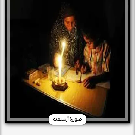
صوررة أرشيفية