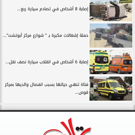
إصابة 8 أشخاص في تصادم سيارة ربع...
حملة إشغالات مكبرة بـ ” شوارع مركز أبوتشت”...
إصابة 6 أشخاص في انقلاب سيارة نصف نقل...
فتاة تنهي حياتها بسبب انفصال والديها بمركز
قوص...