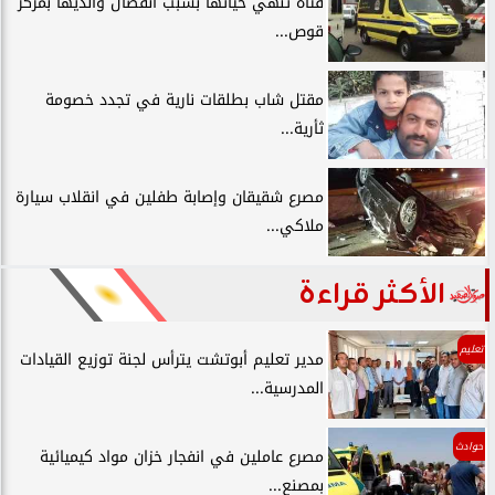
فتاة تنهي حياتها بسبب انفصال والديها بمركز
قوص...
مقتل شاب بطلقات نارية في تجدد خصومة
ثأرية...
مصرع شقيقان وإصابة طفلين في انقلاب سيارة
ملاكي...
الأكثر قراءة
تعليم
مدير تعليم أبوتشت يترأس لجنة توزيع القيادات
المدرسية...
حوادث
مصرع عاملين في انفجار خزان مواد كيميائية
بمصنع...