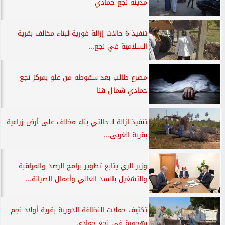
مدينة نجع حمادي
تنفيذ 6 حالات إزالة فورية لبناء مخالف بقرية
السلامية في نجع...
مصرع طالب بعد سقوطه من علو بمركز نجع
حمادي شمال قنا
تنفيذ ازالة لـ حالتي بناء مخالف على أرض زراعية
بقرية الغربى...
وزير الري يتابع تطوير برامج الرصد والمراقبة
والتشغيل بالسد العالي وأعمال الصيانة...
تكثيف حملات النظافة الدورية بقرية أولاد نجم
بهجورة في نجع حمادي