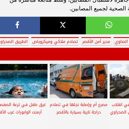
 الصحية لجميع المصابين.
الصاوي
مدير أمن الأقصر
تصادم ملاكي وميكروباص
الطريق الصحراو
ابين في انقلاب
مصرع أم وإصابة نجلها في تصادم
غرق طفل في ترعة الصفصا
 الصحراوي
دراجة نارية بسيارة بالأقصر
أرمنت الوابورات غرب الأق