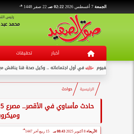
هـ
الجمعة
7 أغسطس 2026
02:22 صـ
22 صفر 1448
رئيس التح
محمد عبد ا
أخبار
تحقيقات
 بالفيوم
في أول اجتماعاته .. وكيل صحة قنا يناقش مع عدد من الق
الرئيسية
حوادث
وميكروب
هـ
الأربعاء
8 أكتوبر 2025
08:43 مـ
15 ربيع آخر 1447