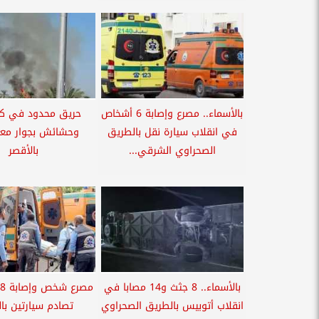
بالأسماء.. مصرع وإصابة 6 أشخاص
حريق محدود في كر
في انقلاب سيارة نقل بالطريق
وحشائش بجوار مع
الصحراوي الشرقي...
بالأقصر
بالأسماء.. 8 جثث و14 مصابا في
انقلاب أتوبيس بالطريق الصحراوي
تصادم سيارتين با