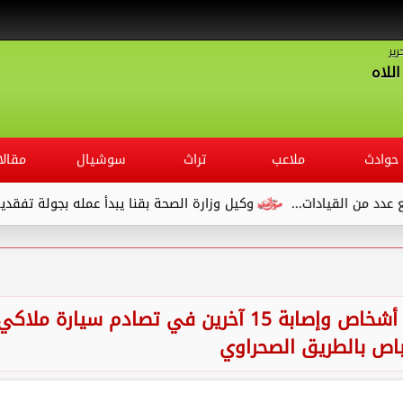
رير
للاه
حوادث
ملاعب
تراث
سوشيال
مقالا
يادات...
وكيل وزارة الصحة بقنا يبدأ عمله بجولة تفقدية لديوان ال
حادث مأساوي في الأقصر.. مصرع 5 أشخاص وإصابة 15 آخرين في تصادم سيارة ملاك
اص بالطريق الصحراوي