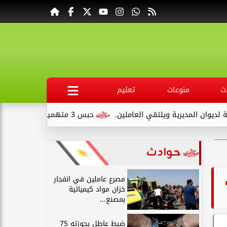
ت
منوعات
تعليم
مديرية ويلتقي العاملين.
حبس 3 متهمين 15 يومًا علي ذمةالتحقيقات بتهمة التنقيب عن الآثار داخل...
حوادث
ي
مصرع عاملين في انفجار
خزان مواد كيميائية
بمصنع...
ضبط عاطل بحوزته 75