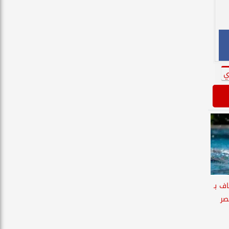
ي
ف بـ
صر