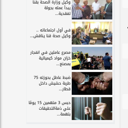
وكيل وزارة الصحة بقنا
يبدأ عمله بجولة
تفقدية...
في أول اجتماعاته ..
وكيل صحة قنا يناقش...
مصرع عاملين في انفجار
خزان مواد كيميائية
بمصنع...
ضبط عاطل بحوزته 75
طربة حشيش داخل
قطار...
حبس 3 متهمين 15 يومًا
علي ذمةالتحقيقات
بتهمة...