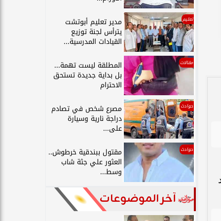
تعليم
مدير تعليم أبوتشت
يترأس لجنة توزيع
القيادات المدرسية...
مقالات
المطلقة ليست تهمة...
بل بداية جديدة تستحق
الاحترام
حوادث
مصرع شخص في تصادم
دراجة نارية وسيارة
على...
حوادث
مقتول ببندقية خرطوش..
العثور علي جثة شاب
وسط...
آخر الموضوعات