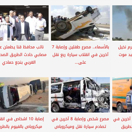
م نخيل
بالأسماء.. مصرع طفلين وإصابة 7
نائب محافظ قنا يطمئن ع
بد موت
آخرين في انقلاب سيارة ربع نقل
مصابي حادث الطريق الصح
على...
الغربي بنجع حمادي
مصرع شخص وإصابة 8 آخرين في
مصرع شخص وإصابة 8 آخرين في
إصابة 10 اشخاص في ان
لطريق
تصادم سيارة نقل وميكروباص
ميكروباص بالفيوم بالطر