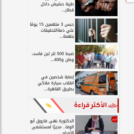
طربة حشيش داخل
قطار...
حبس 3 متهمين 15 يومًا
علي ذمةالتحقيقات
بتهمة...
ضبط 500 لتر لبن فاسد،
وطن و400...
إصابة شخصين في
انقلاب سيارة ملاكي
بطريق القاهرة...
الأكثر قراءة
أخبار
الدكتورة نهى فاروق أبو
الوفا.. مديرًا لمستشفى
الأورام...