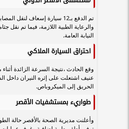
مستشفى الأقصر الدولي
تم الدفع بـ12 سيارة إسعاف لنق
والرعاية الطبية اللازمة، فيما تم نقل 
النيابة العامة.
احتراق السيارة الملاكي
وقع الحادث ،نتيجة السرعة الزائدة أثناء
عنيف اشتعلت على إثره النيران داخل السي
الحريق إلى الميكروباص.
طواريء بمستشفيات الأقصر
وأعلنت مديرية الصحة بالأقصر حالة الط
توفير أطقم طبية إضافية وغرف عمليات ج