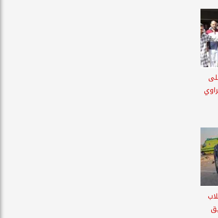
لى
راوي
قلاب
يق