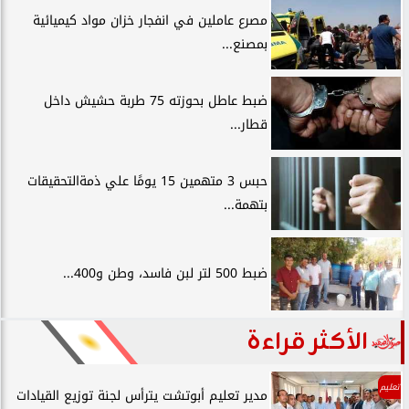
مصرع عاملين في انفجار خزان مواد كيميائية
بمصنع...
ضبط عاطل بحوزته 75 طربة حشيش داخل
قطار...
حبس 3 متهمين 15 يومًا علي ذمةالتحقيقات
بتهمة...
ضبط 500 لتر لبن فاسد، وطن و400...
الأكثر قراءة
تعليم
مدير تعليم أبوتشت يترأس لجنة توزيع القيادات