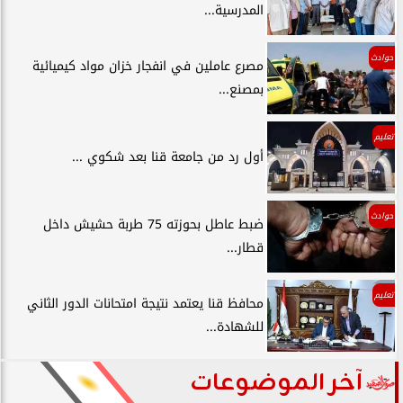
المدرسية...
حوادث
مصرع عاملين في انفجار خزان مواد كيميائية
بمصنع...
تعليم
أول رد من جامعة قنا بعد شكوي ...
حوادث
ضبط عاطل بحوزته 75 طربة حشيش داخل
قطار...
تعليم
محافظ قنا يعتمد نتيجة امتحانات الدور الثاني
للشهادة...
آخر الموضوعات