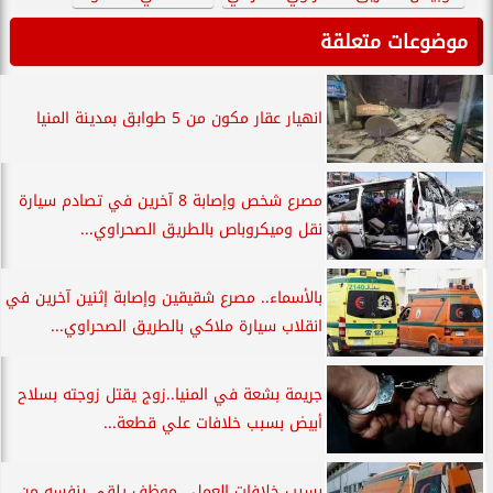
موضوعات متعلقة
انهيار عقار مكون من 5 طوابق بمدينة المنيا
مصرع شخص وإصابة 8 آخرين في تصادم سيارة
نقل وميكروباص بالطريق الصحراوي...
بالأسماء.. مصرع شقيقين وإصابة إثنين آخرين في
انقلاب سيارة ملاكي بالطريق الصحراوي...
جريمة بشعة في المنيا..زوج يقتل زوجته بسلاح
أبيض بسبب خلافات علي قطعة...
بسبب خلافات العمل.. موظف يلقي بنفسه من