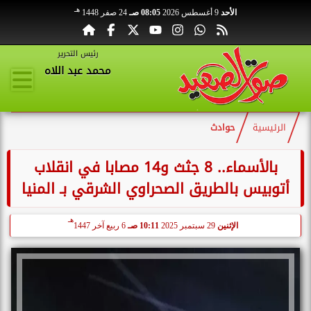
هـ
الأحد
9 أغسطس 2026
08:05 صـ
24 صفر 1448
رئيس التحرير
محمد عبد اللاه
الرئيسية
حوادث
بالأسماء.. 8 جثث و14 مصابا في انقلاب
أتوبيس بالطريق الصحراوي الشرقي بـ المنيا
هـ
الإثنين
29 سبتمبر 2025
10:11 صـ
6 ربيع آخر 1447