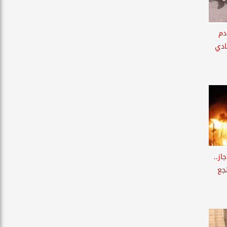
ادم
ادي
از..
جع