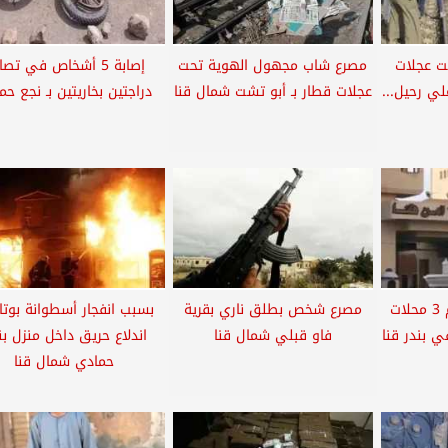
ت عجلات
مصرع شاب مجهول الهوية تحت
إصابة 5 أشخاص في تص
لي رحيل...
عجلات قطار بـ أبو تشت شمال قنا
دراجتين بخاريتين بـ نجع حم
شخص مجهول يقتحم 3 محلات
مصرع شخص بطلق ناري بقرية
بسبب انفجار أسطوانة بوتاج
ي بندر قنا
فاو قبلي شمال قنا
اندلاع حريق داخل منزل بن
حمادي شمال قنا