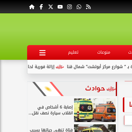
ت
منوعات
تعليم
ع مركز أبوتشت” شمال قنا
إزالة فورية لحالتى بناء مخالف بقرية ال
حوادث
ا
إصابة 6 أشخاص في
انقلاب سيارة نصف نقل...
فتاة تنهي حياتها بسبب