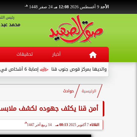
هـ
الأحد
9 أغسطس 2026
12:08 مـ
24 صفر 1448
رئيس التح
محمد عبد ا
أخبار
تحقيقات
فصال والديها بمركز قوص جنوب قنا
إصابة 6 أشخاص في انقلاب سيارة نصف نقل بطريق قفط - القصير
الرئيسية
حوادث
أمن قنا يكثف جهوده لكشف ملابسات ا
هـ
الثلاثاء
7 أكتوبر 2025
08:13 مـ
14 ربيع آخر 1447