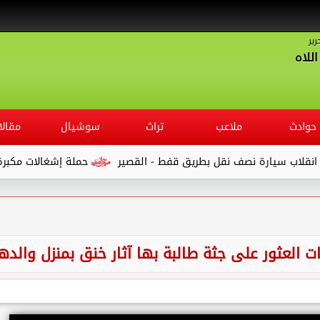
رير
للاه
حوادث
ملاعب
تراث
سوشيال
مقالا
حملة إشغالات مكبرة بـ ” شوار
لعثور على جثة طالبة بها آثار خنق بمنزل والده