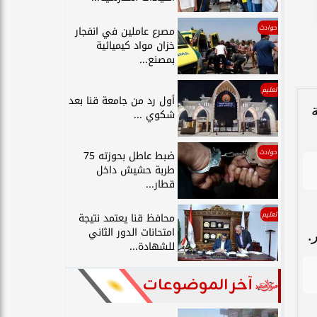
حوادث
مصرع عاملين في انفجار
خزان مواد كيميائية
بمصنع...
تعليم
أول رد من جامعة قنا بعد
شكوي ...
حوادث
ضبط عاطل بحوزته 75
طربة حشيش داخل
قطار...
تعليم
محافظ قنا يعتمد نتيجة
امتحانات الدور الثاني
.
للشهادة...
آخر الموضوعات