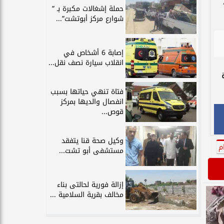
حملة إشغالات مكبرة بـ ”
شوارع مركز أبوتشت”...
إصابة 6 أشخاص في
انقلاب سيارة نصف نقل...
فتاة تنهي حياتها بسبب
انفصال والديها بمركز
قوص...
وكيل صحة قنا يتفقد
م
مستشفى أبو تشت...
إزالة فورية لحالتى بناء
مخالف بقرية السلامية ...