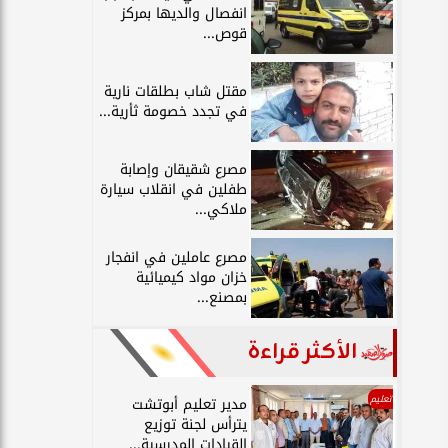
انفصال والديها بمركز
قوص...
مقتل شاب بطلقات نارية
في تجدد خصومة ثأرية...
مصرع شقيقان وإصابة
طفلين في انقلاب سيارة
ملاكي...
مصرع عاملين في انفجار
خزان مواد كيميائية
بمصنع...
الأكثر قراءة
تعليم
مدير تعليم أبوتشت
يترأس لجنة توزيع
القيادات المدرسية...