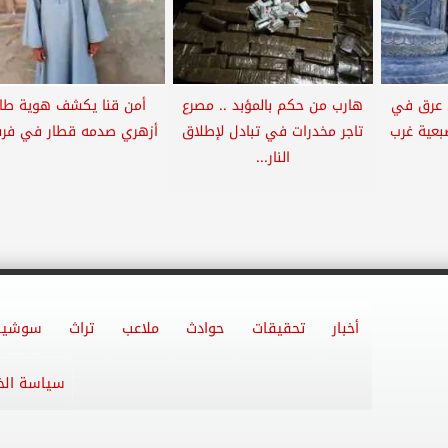
 عرق في
هارب من حكم بالمؤبد .. مصرع
أمن قنا يكشف هوية طا
بعية غرب
تاجر مخدرات في تبادل لإطلاق
أزهري صدمه قطار في فر
النار...
أخبار
تحقيقات
حوادث
ملاعب
تراث
سوشيا
سياسة ال