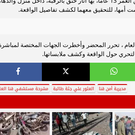
بالانتقال ، تبين العثور على جثة م، تبلغ من العمر 13 عامًا، بها آثار خنق بالرقبة، داخل منزل والدها،
ت أمها، للتحقيق معهما لكشف تفاصيل الواقعة.
لعام ، تحرر المحضر وأخطرت الجهات المختصة لمباشرة
التحري حول الواقعة وكشف ملابساتها.
مديرية أمن قنا
العثور علي جثة طالبة
مشرحة مستشفي قنا العا