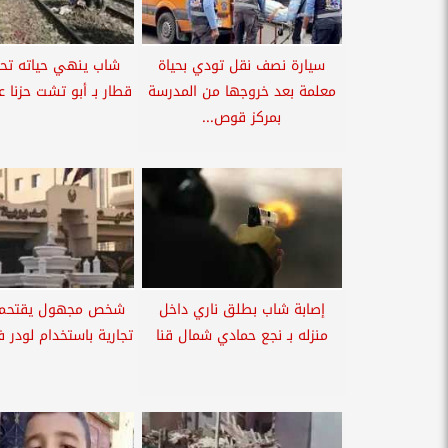
سيارة نصف نقل تودي بحياة
شاب ينهي حياته تح
معلمة بعد خروجها من المدرسة
قطار بـ أبو تشت حزنا ع
بمركز قوص...
إصابة شاب بطلق ناري داخل
منزله بـ نجع حمادي شمال قنا
تجارية باستخدام لودر ف