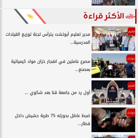
الأكثر قراءة
تعليم
مدير تعليم أبوتشت يترأس لجنة توزيع القيادات
المدرسية...
حوادث
مصرع عاملين في انفجار خزان مواد كيميائية
بمصنع...
تعليم
أول رد من جامعة قنا بعد شكوي ...
حوادث
ضبط عاطل بحوزته 75 طربة حشيش داخل
قطار...