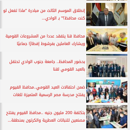
إنطلاق الموسم الثالث من مبادرة ”ماذا تفعل لو
كنت محافظ؟” بـ الوادي...
محافظ قنا يتفقد عددا من المشروعات القومية
ويشارك العاملين بفرشوط إفطارًا جماعيًا
بحضور المحافظ.. جامعة جنوب الوادي تحتفل
بالعيد القومي لقنا
ضمن احتفالات العيد القومي..محافظ الفيوم
يفتتح مدرسة مصر الرسمية المتميزة للغات
بتكلفة 200 مليون جنيه ..محافظ الفيوم يفتتح
مصنعين للنباتات العطرية والكرتون بمنطقة...