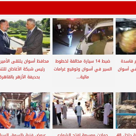
لحوم فاسدة
ضبط 14 سيارة مخالفة لخطوط
محافظ أسوان يلتقى الأمير 
في أسوان
السير في أسوان وتوقيع غرامات
رئيس شبكة الأغاخان للتنم
مالية...
بحديفة الأزهر بالقاهرة
ضبط 56 مخالفة متنوعة داخل 48
حملات موسعة لفتح الشوارع
عروض فنية بالسوق السي