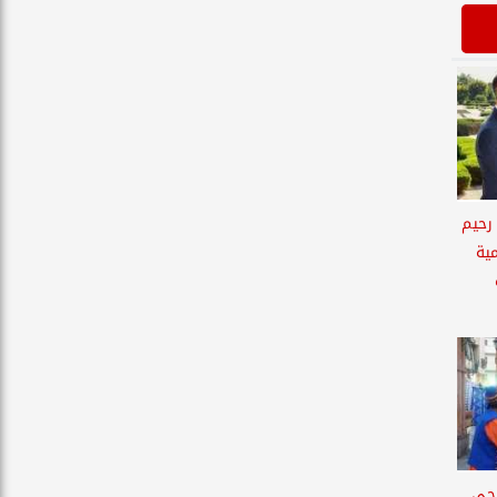
رحيم
ية
احى