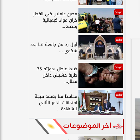
حوادث
مصرع عاملين في انفجار
خزان مواد كيميائية
بمصنع...
تعليم
أول رد من جامعة قنا بعد
شكوي ...
حوادث
ضبط عاطل بحوزته 75
طربة حشيش داخل
قطار...
تعليم
محافظ قنا يعتمد نتيجة
امتحانات الدور الثاني
للشهادة...
آخر الموضوعات