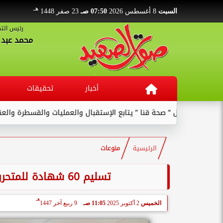
هـ
السبت
8 أغسطس 2026
07:50 صـ
23 صفر 1448
رئيس التح
محمد عبد ا
أخبار
تحقيقات
صحة قنا ” يتابع الإستقبال والعمليات والقسطرة والعنايات بالمستشفى ..
الرئيسية
منوعات
تسليم 60 شهادة للمتحررين من الأمية بمركز كوم أمبو في أسوان
هـ
الخميس
2 أكتوبر 2025
11:05 صـ
9 ربيع آخر 1447