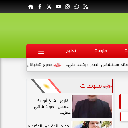
ت
منوعات
تعليم
در ويشدد علي...
مصرع شقيقان وإصابة طفلين في انقلاب سيارة م
منوعات
القارئ الشيخ أبو بكر
الدماس.. صوت قرآني
حمل...
تجديد الثقة في الدكتورة