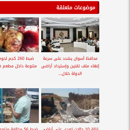
موضوعات متعلقة
محافظ أسوان يشدد على سرعة
ضبط 260 كجم 
إنهاء ملف تقنين وإسترداد أراضى
متنوعة داخل مطعم 
الدولة خلال...
إزالة 10 حالات تعدى علي أراضي