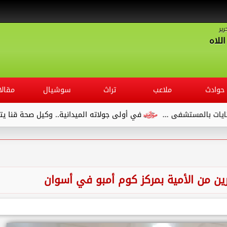
رير
للاه
حوادث
ملاعب
تراث
سوشيال
مقالا
.
في أولى جولاته الميدانية.. وكيل صحة قنا يتفقد مستشفى الص