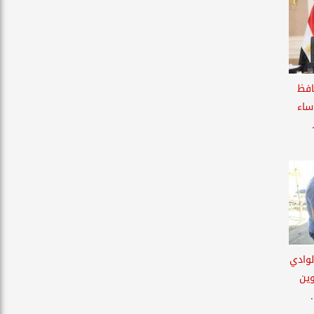
افظ
ساء
لوادي
وين