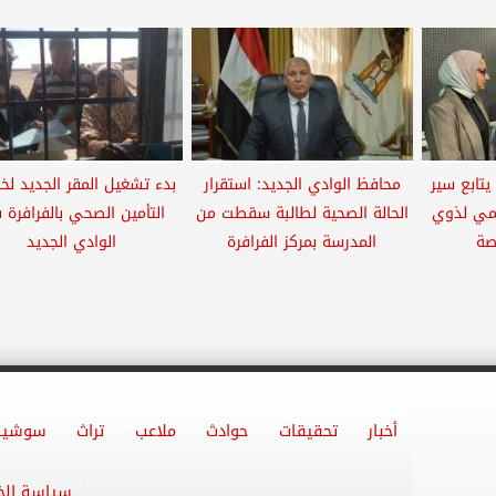
يتابع سير
محافظ الوادي الجديد: استقرار
بدء تشغيل المقر الجديد لخ
مي لذوي
الحالة الصحية لطالبة سقطت من
التأمين الصحي بالفرافرة
صة
المدرسة بمركز الفرافرة
الوادي الجديد
أخبار
تحقيقات
حوادث
ملاعب
تراث
سوشيا
سياسة ال