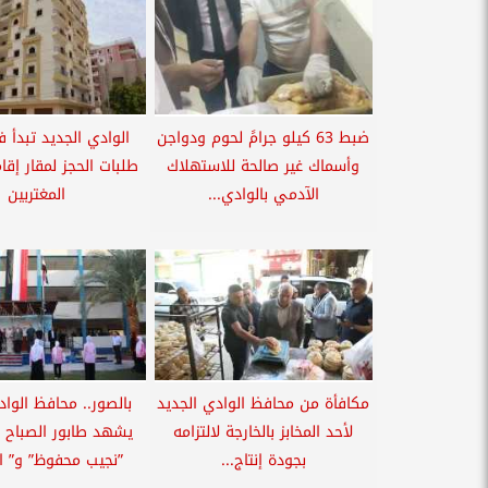
ضبط 63 كيلو جرامً لحوم ودواجن
الوادي الجديد تبدأ 
وأسماك غير صالحة للاستهلاك
طلبات الحجز لمقار إقا
الآدمي بالوادي...
المغتربين
مكافأة من محافظ الوادي الجديد
بالصور.. محافظ الواد
لأحد المخابز بالخارجة لالتزامه
يشهد طابور الصباح 
بجودة إنتاج...
”نجيب محفوظ” و” الب