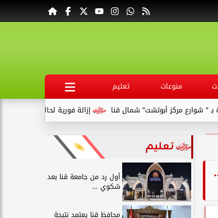
ت
منوعات
تعليم
ع مركز أبوتشت” شمال قنا
إزالة فورية لحالتى بناء مخالف بقرية ال
تعليم
أول رد من جامعة قنا بعد
شكوي ...
محافظ قنا يعتمد نتيجة