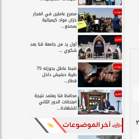
حوادث
مصرع عاملين في انفجار
خزان مواد كيميائية
بمصنع...
تعليم
أول رد من جامعة قنا بعد
شكوي ...
حوادث
ضبط عاطل بحوزته 75
طربة حشيش داخل
قطار...
تعليم
محافظ قنا يعتمد نتيجة
امتحانات الدور الثاني
للشهادة...
آخر الموضوعات