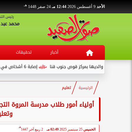
هـ
الأحد
9 أغسطس 2026
12:44 مـ
24 صفر 1448
رئيس التح
محمد عبد ا
أخبار
تحقيقات
صال والديها بمركز قوص جنوب قنا
إصابة 6 أشخاص في انقلاب سيارة نصف نقل بطريق قفط - القصير
الرئيسية
تعليم
أولياء أمور طلاب مدرسة المروة الت
وتعلي
هـ
الخميس
25 سبتمبر 2025
02:49 مـ
2 ربيع آخر 1447