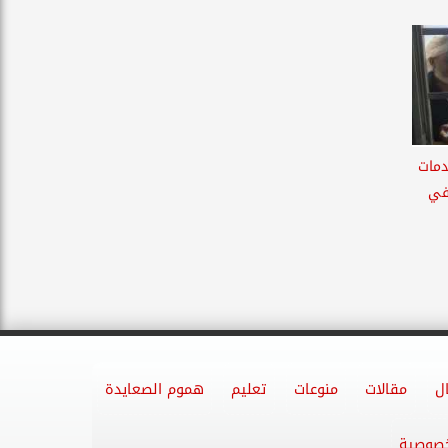
دمات
 في
ل
مقالات
منوعات
تعليم
هموم الصعايدة
خصوصية