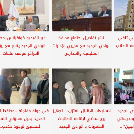
في تلقي
ننشر تفاصيل اجتماع محافظ
عبر الفيديو كونفرانس..مح
مة الطلاب
الوادي الجديد مع مديري الإدارات
الوادي الجديد يتابع مع رؤ
التعليمية والمدارس
المراكز موقف ملفات...
ي الجديد
لاستيعاب الإقبال المتزايد.. تجهيز
في جولة مفاجئة ..محافظ ا
بمدرستي
برج سكني لإقامة الطالبات
الجديد يحيل مسؤلي التم
نين”...
المغتربات بـ الوادي الجديد
للتحقيق لوجود تلاعب...