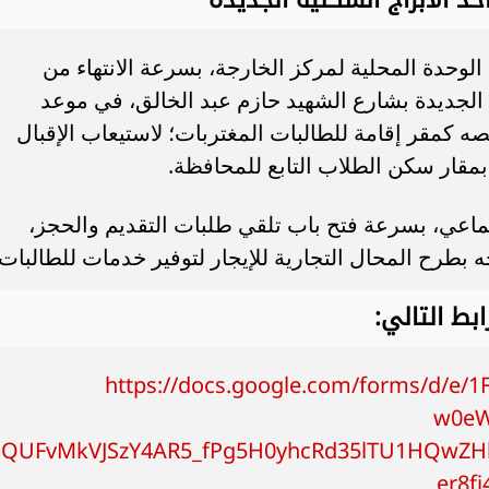
الوحدة المحلية لمركز الخارجة، بسرعة الانتهاء من
ة الجديدة بشارع الشهيد حازم عبد الخالق، في موعد
ه كمقر إقامة للطالبات المغتربات؛ لاستيعاب الإقبال
 بمقار سكن الطلاب التابع للمحافظة.
ماعي، بسرعة فتح باب تلقي طلبات التقديم والحجز،
ّه بطرح المحال التجارية للإيجار لتوفير خدمات للطالبات.
بط التالي:
https://docs.google.com/forms/d/e
w0eW
laQUFvMkVJSzY4AR5_fPg5H0yhcRd35lTU1HQwZ
er8f