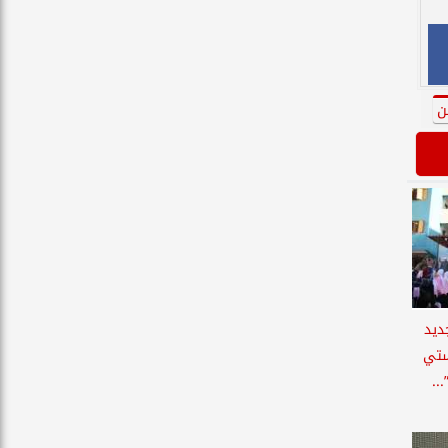
ن
ديد
ستي
..