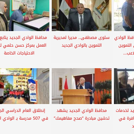
فظ الوادي
سلوى مصطفى.. مديرا لمديرية
محافظ الوادي الجديد يتابع
التموين
التموين بالوادي الجديد
العمل بمركز حسن حلمي ل
عب...
الاحتياجات الخاصة
يد لخدمات
محافظ الوادي الجديد يشهد
إنطلاق العام الدراسي الج
افرة في
تدشين مبادرة ”صحح مفاهيمك”
في 507 مدرسة بـ الوادي الجديد
د