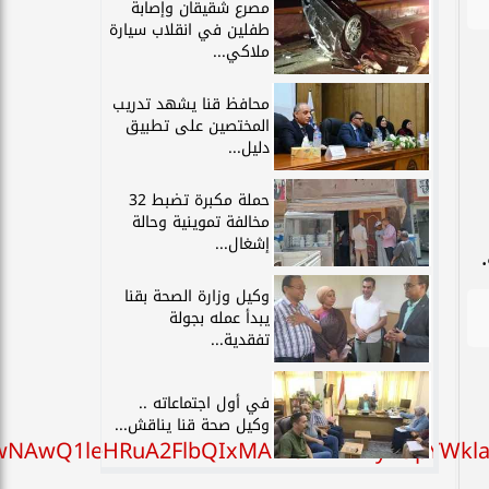
مصرع شقيقان وإصابة
طفلين في انقلاب سيارة
ملاكي...
محافظ قنا يشهد تدريب
المختصين على تطبيق
دليل...
حملة مكبرة تضبط 32
مخالفة تموينية وحالة
إشغال...
وكيل وزارة الصحة بقنا
يبدأ عمله بجولة
تفقدية...
في أول اجتماعاته ..
وكيل صحة قنا يناقش...
jawNAwQ1leHRuA2FlbQIxMABicmlkETFyZUpYWk