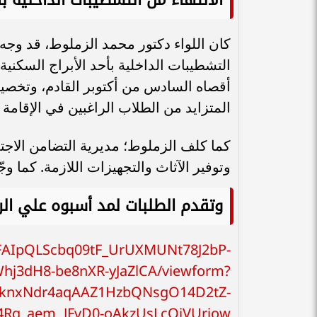
كان اللواء دكتور محمد الزملوط، قد وجه 
التشطيبات الداخلية بأحد الأبراج السكني
أقصاه السادس من أكتوبر القادم، وتخصيص
المتزايد من الطلاب الراغبين في الإقامة
كما كلف الزملوط؛ مديرية التضامن الاجت
وتوفير الآثاث والتجهيزات اللازمة. كما وج
وتقدم الطلبات لمد أسبوه علي الرا
/1FAIpQLScbq09tF_UrUXMUNt78J2bP-
hj3dH8-be8nXR-yJaZlCA/viewform?
HknxNdr4aqAAZ1HzbQNsgO14D2tZ-
j4Rg_aem_JFvD0-oAkzUsLcQiVUrjow