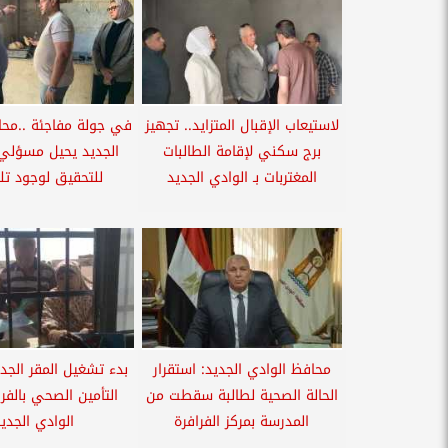
لاستيعاب الإقبال المتزايد.. تجهيز
في جولة مفاجئة ..محا
برج سكني لإقامة الطالبات
الجديد يحيل مسؤلي 
المغتربات بـ الوادي الجديد
للتحقيق لوجود تلا
محافظ الوادي الجديد: استقرار
بدء تشغيل المقر الجد
الحالة الصحية لطالبة سقطت من
التأمين الصحي بالفر
المدرسة بمركز الفرافرة
الوادي الجدي