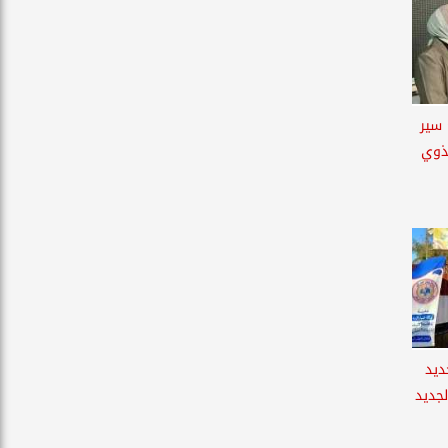
 سير
ذوي
ديد