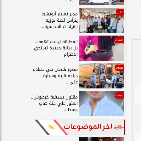
تعليم
مدير تعليم أبوتشت
يترأس لجنة توزيع
القيادات المدرسية...
مقالات
المطلقة ليست تهمة...
بل بداية جديدة تستحق
الاحترام
حوادث
مصرع شخص في تصادم
دراجة نارية وسيارة
على...
حوادث
مقتول ببندقية خرطوش..
العثور علي جثة شاب
وسط...
آخر الموضوعات