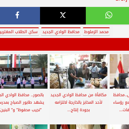
محمد الزملوط
محافظ الوادي الجديد
سكن الطلاب المغتربي
س..محافظ
مكافأة من محافظ الوادي الجديد
بالصور.. محافظ الوادي الج
مع رؤساء
لأحد المخابز بالخارجة لالتزامه
يشهد طابور الصباح بمدر
ات...
بجودة إنتاج...
”نجيب محفوظ” و” البنين”.