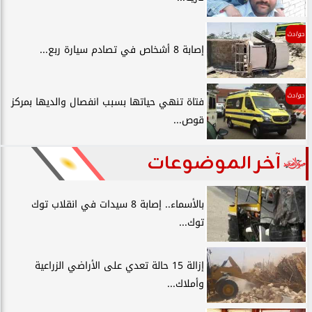
حوادث
إصابة 8 أشخاص في تصادم سيارة ربع...
حوادث
فتاة تنهي حياتها بسبب انفصال والديها بمركز
قوص...
آخر الموضوعات
بالأسماء.. إصابة 8 سيدات في انقلاب توك
توك...
إزالة 15 حالة تعدي على الأراضي الزراعية
وأملاك...