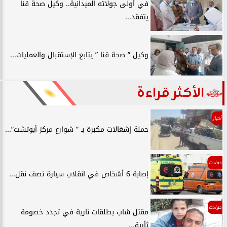
في أولى جولاته الميدانية.. وكيل صحة قنا
يتفقد...
وكيل ” صحة قنا ” يتابع الإستقبال والعمليات...
الأكثر قراءة
أخبار
حملة إشغالات مكبرة بـ ” شوارع مركز أبوتشت”...
حوادث
إصابة 6 أشخاص في انقلاب سيارة نصف نقل...
حوادث
مقتل شاب بطلقات نارية في تجدد خصومة
ثأرية...