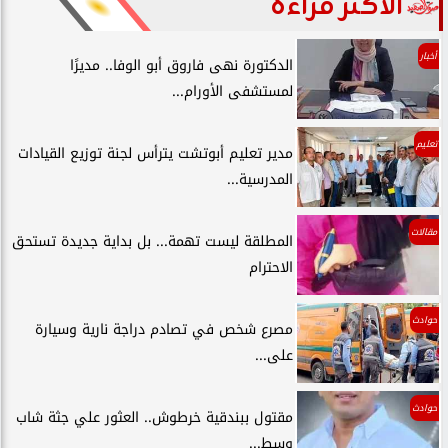
الأكثر قراءة
أخبار
الدكتورة نهى فاروق أبو الوفا.. مديرًا
لمستشفى الأورام...
تعليم
مدير تعليم أبوتشت يترأس لجنة توزيع القيادات
المدرسية...
مقالات
المطلقة ليست تهمة... بل بداية جديدة تستحق
الاحترام
حوادث
مصرع شخص في تصادم دراجة نارية وسيارة
على...
حوادث
مقتول ببندقية خرطوش.. العثور علي جثة شاب
وسط...