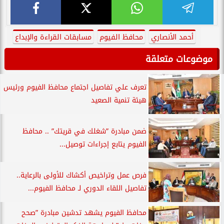
أحمد الأنصاري
محافظ الفيوم
مسابقات القراءة والإبداع
موضوعات متعلقة
تعرف علي تفاصيل اجتماع محافظ الفيوم ورئيس
هيئة تنمية الصعيد
ضمن مبادرة ”شغلك في قريتك” .. محافظ
الفيوم يتابع إجراءات توصيل...
فرص عمل وتراخيص أكشاك للأولى بالرعاية..
تفاصيل اللقاء الدوري لـ محافظ الفيوم...
محافظ الفيوم يشهد تدشين مبادرة ”صحح