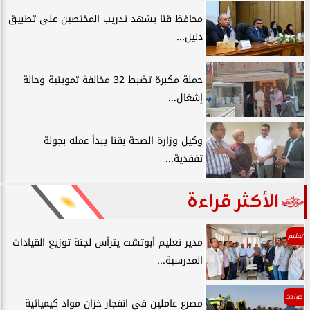
محافظ قنا يشهد تدريب المختصين على تطبيق
دليل...
حملة مكبرة تضبط 32 مخالفة تموينية وحالة
إشغال...
وكيل وزارة الصحة بقنا يبدأ عمله بجولة
تفقدية...
الأكثر قراءة
تعليم
مدير تعليم أبوتشت يترأس لجنة توزيع القيادات
المدرسية...
حوادث
مصرع عاملين في انفجار خزان مواد كيميائية