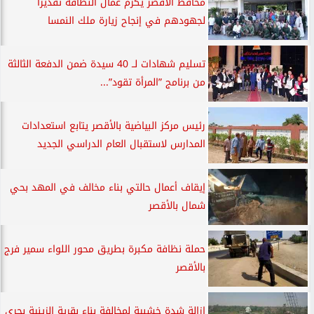
محافظ الأقصر يكرم عمال النظافة تقديراً
لجهودهم في إنجاح زيارة ملك النمسا
تسليم شهادات لــ 40 سيدة ضمن الدفعة الثالثة
من برنامج ”المرأة تقود”...
رئيس مركز البياضية بالأقصر يتابع استعدادات
المدارس لاستقبال العام الدراسي الجديد
إيقاف أعمال حالتي بناء مخالف في المهد بحي
شمال بالأقصر
حملة نظافة مكبرة بطريق محور اللواء سمير فرج
بالأقصر
إزالة شدة خشبية لمخالفة بناء بقرية الزينية بحري