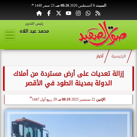
هـ
السبت
8 أغسطس 2026
08:26 صـ
23 صفر 1448
رئيس التحرير
محمد عبد اللاه
الرئيسية
أخبار
إزالة تعديات على أرض مستردة من أملاك
الدولة بمدينة الطود في الأقصر
هـ
الإثنين
22 سبتمبر 2025
08:19 مـ
29 ربيع أول 1447