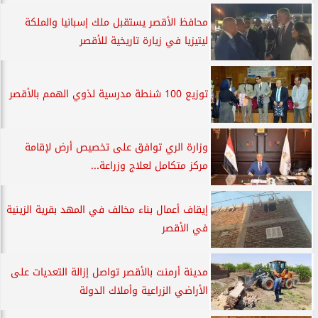
محافظ الأقصر يستقبل ملك إسبانيا والملكة
ليتيزيا في زيارة تاريخية للأقصر
توزيع 100 شنطة مدرسية لذوي الهمم بالأقصر
وزارة الري توافق على تخصيص أرض لإقامة
مركز متكامل لعلاج وزراعة...
إيقاف أعمال بناء مخالف في المهد بقرية الزينية
في الأقصر
مدينة أرمنت بالأقصر تواصل إزالة التعديات على
الأراضي الزراعية وأملاك الدولة