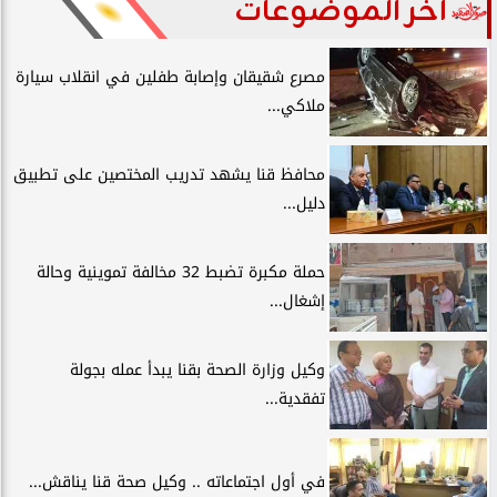
آخر الموضوعات
مصرع شقيقان وإصابة طفلين في انقلاب سيارة
ملاكي...
محافظ قنا يشهد تدريب المختصين على تطبيق
دليل...
حملة مكبرة تضبط 32 مخالفة تموينية وحالة
إشغال...
وكيل وزارة الصحة بقنا يبدأ عمله بجولة
تفقدية...
في أول اجتماعاته .. وكيل صحة قنا يناقش...