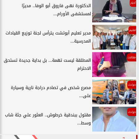
أخبار
الدكتورة نهى فاروق أبو الوفا.. مديرًا
لمستشفى الأورام...
تعليم
مدير تعليم أبوتشت يترأس لجنة توزيع القيادات
المدرسية...
مقالات
المطلقة ليست تهمة... بل بداية جديدة تستحق
الاحترام
حوادث
مصرع شخص في تصادم دراجة نارية وسيارة
على...
حوادث
مقتول ببندقية خرطوش.. العثور علي جثة شاب
وسط...