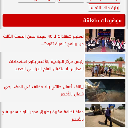
زيارة ملك النمسا
موضوعات متعلقة
تسليم شهادات لــ 40 سيدة ضمن الدفعة الثالثة
من برنامج ”المرأة تقود”...
رئيس مركز البياضية بالأقصر يتابع استعدادات
المدارس لاستقبال العام الدراسي الجديد
إيقاف أعمال حالتي بناء مخالف في المهد بحي
شمال بالأقصر
حملة نظافة مكبرة بطريق محور اللواء سمير فرج
بالأقصر