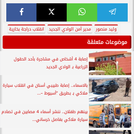
وليد منصور
مدير أمن الوادي الجديد
انقلاب دراجة بخارية
موضوعات متعلقة
إصابة 4 أشخاص في مشاجرة بأحد الحقول
الزراعية بـ الوادي الجديد
بالاسماء.. إصابة طبيبي أسنان في انقلاب سيارة
ملاكي بـ بطريق ”أسيوط –...
بينهم طفلان.. ننشر أسماء 4 مصابين في تصادم
سيارة ملاكي بفاصل خرساني...