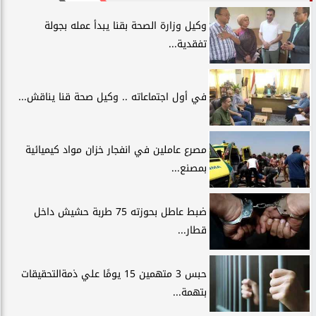
وكيل وزارة الصحة بقنا يبدأ عمله بجولة
تفقدية...
في أول اجتماعاته .. وكيل صحة قنا يناقش...
مصرع عاملين في انفجار خزان مواد كيميائية
بمصنع...
ضبط عاطل بحوزته 75 طربة حشيش داخل
قطار...
حبس 3 متهمين 15 يومًا علي ذمةالتحقيقات
بتهمة...