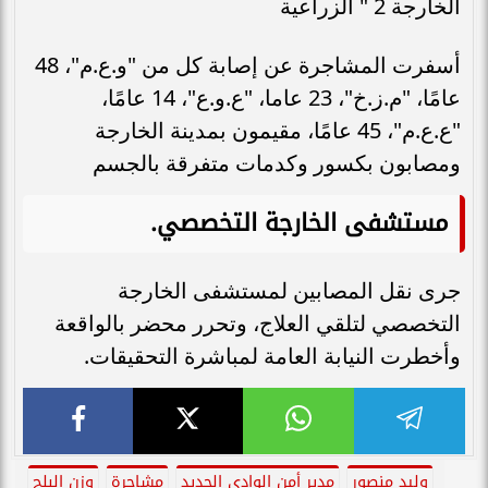
الخارجة 2 " الزراعية
أسفرت المشاجرة عن إصابة كل من "و.ع.م"، 48
عامًا، "م.ز.خ"، 23 عاما، "ع.و.ع"، 14 عامًا،
"ع.ع.م"، 45 عامًا، مقيمون بمدينة الخارجة
ومصابون بكسور وكدمات متفرقة بالجسم
مستشفى الخارجة التخصصي
.
جرى نقل المصابين لمستشفى الخارجة
التخصصي لتلقي العلاج، وتحرر محضر بالواقعة
وأخطرت النيابة العامة لمباشرة التحقيقات.
وليد منصور
مدير أمن الوادي الجديد
مشاجرة
وزن البلح