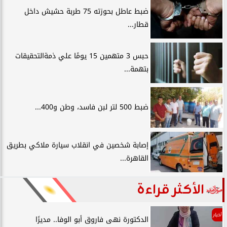
ضبط عاطل بحوزته 75 طربة حشيش داخل
قطار...
حبس 3 متهمين 15 يومًا علي ذمةالتحقيقات
بتهمة...
ضبط 500 لتر لبن فاسد، وطن و400...
إصابة شخصين في انقلاب سيارة ملاكي بطريق
القاهرة...
الأكثر قراءة
أخبار
الدكتورة نهى فاروق أبو الوفا.. مديرًا