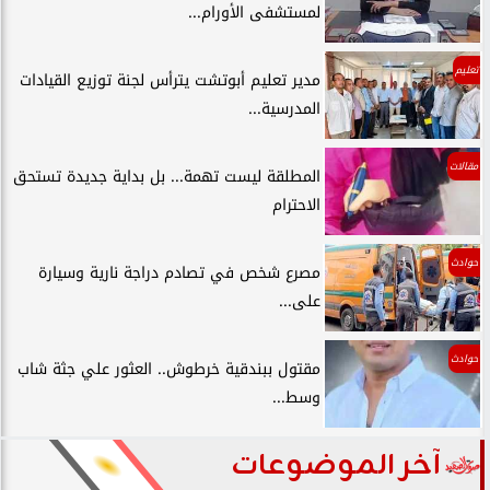
لمستشفى الأورام...
تعليم
مدير تعليم أبوتشت يترأس لجنة توزيع القيادات
المدرسية...
مقالات
المطلقة ليست تهمة... بل بداية جديدة تستحق
الاحترام
حوادث
مصرع شخص في تصادم دراجة نارية وسيارة
على...
حوادث
مقتول ببندقية خرطوش.. العثور علي جثة شاب
وسط...
آخر الموضوعات