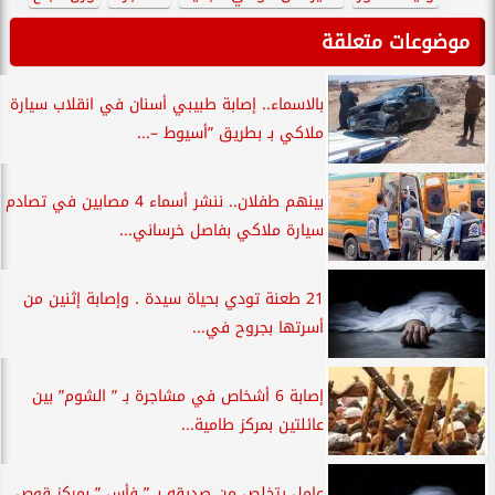
موضوعات متعلقة
بالاسماء.. إصابة طبيبي أسنان في انقلاب سيارة
ملاكي بـ بطريق ”أسيوط –...
بينهم طفلان.. ننشر أسماء 4 مصابين في تصادم
سيارة ملاكي بفاصل خرساني...
21 طعنة تودي بحياة سيدة . وإصابة إثنين من
أسرتها بجروح في...
إصابة 6 أشخاص في مشاجرة بـ ” الشوم” بين
عائلتين بمركز طامية...
عامل يتخلص من صديقه بـ ” فأس ” بمركز قوص