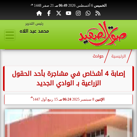
هـ
الخميس
6 أغسطس 2026
06:49 مـ
21 صفر 1448
رئيس التحرير
محمد عبد اللاه
الرئيسية
حوادث
إصابة 4 أشخاص في مشاجرة بأحد الحقول
الزراعية بـ الوادي الجديد
هـ
الإثنين
8 سبتمبر 2025
06:24 مـ
15 ربيع أول 1447