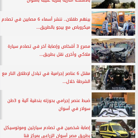
بالأسلحة النارية بقرية عنيبة بأسوان
بينهم طفلان.. ننشر أسماء 6 مصابين في تصادم
ميكروباص مع بيجو بالطريق...
مصرع 3 أشخاص وإصابة آخر في تصادم سيارة
ملاكي وأخرى نقل بطريق...
مقتل 6 عناصر إجرامية في تبادل لإطلاق النار مع
الشرطة خلال...
ضبط عنصر إجرامي بحوزته بندقية آلية و 3طن
سولار في أسوان
إصابة شخصين في تصادم سيارتين وموتوسيكل
بطريق مصر أسوان الزراعي بمركز قنا