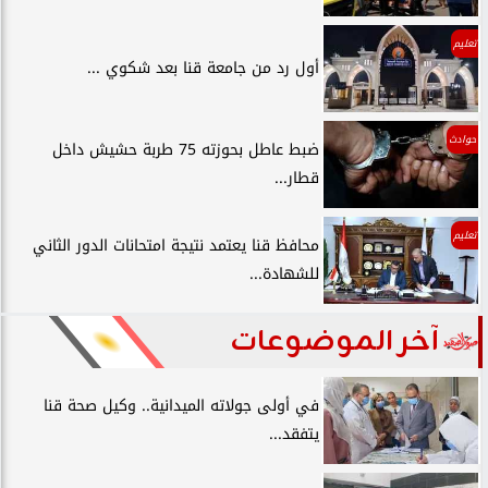
تعليم
أول رد من جامعة قنا بعد شكوي ...
حوادث
ضبط عاطل بحوزته 75 طربة حشيش داخل
قطار...
تعليم
محافظ قنا يعتمد نتيجة امتحانات الدور الثاني
للشهادة...
آخر الموضوعات
في أولى جولاته الميدانية.. وكيل صحة قنا
يتفقد...