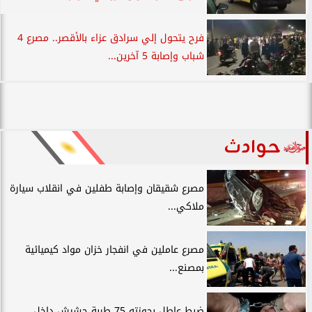
فرح يتحول إلي سرادق عزاء بالأقصر.. مصرع 4
شباب وإصابة 5 آخرين...
حوادث
مصرع شقيقان وإصابة طفلين في انقلاب سيارة
ملاكي...
مصرع عاملين في انفجار خزان مواد كيميائية
بمصنع...
ضبط عاطل بحوزته 75 طربة حشيش داخل