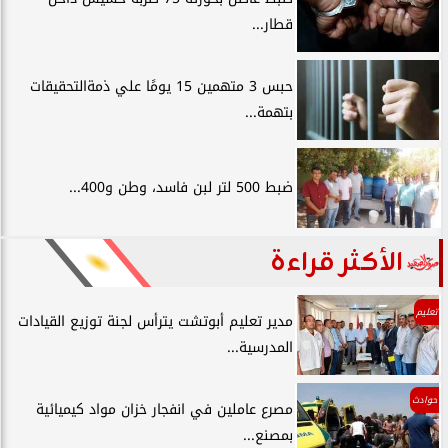
قطار...
حبس 3 متهمين 15 يومًا علي ذمةالتحقيقات
بتهمة...
ضبط 500 لتر لبن فاسد، وطن و400...
الأكثر قراءة
تعليم
مدير تعليم أبوتشت يترأس لجنة توزيع القيادات
المدرسية...
حوادث
مصرع عاملين في انفجار خزان مواد كيميائية
بمصنع...