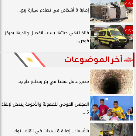
حوادث
إصابة 8 أشخاص في تصادم سيارة ربع...
حوادث
فتاة تنهي حياتها بسبب انفصال والديها بمركز
قوص...
آخر الموضوعات
مصرع عامل سقط في بئر بمطنع طوب...
المجلس القومي للطفولة والأمومة يتدخل لإنقاذ
5...
بالأسماء.. إصابة 8 سيدات في انقلاب توك