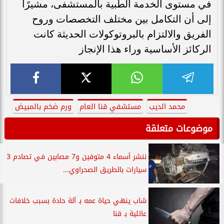
في مستوى الخدمة الطبية بالمستشفى، مشيرًا
إلى أن التكامل بين مختلف التخصصات وروح
الفريق والالتزام بالبروتوكولات الحديثة كانت
الركائز الأساسية وراء هذا الإنجاز
محمد الديب
مستشفي قنا العام
ورم ضخم بالمبيض
موضوعات متعلقة
ننشر أسماء 4 متوفين و7 مصابين في تصادم 3
سيارات بالطريق الصحراوي...
شاب ينهي حياة عمه بـ آلة حادة بسبب خلافات
عائلية بـ قنا