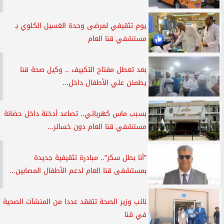
يوم تثقيفي لمرضى وحدة الغسيل الكلوي بـ
مستشفي قنا العام
بعد تعطل مفتاح التكييف .. وكيل صحة قنا
يطمئن علي الأطفال داخل...
بسبب ماس كهربائي.. تصاعد أدخنة داخل حضانة
مستشفي قنا العام دون خسائر...
”أنا بطل سكر”.. مبادرة تثقيفية جديدة
بمستشفى قنا العام لدعم الأطفال المصابين...
نائب وزير الصحة تتفقد عددا من المنشآت الصحية
في قنا