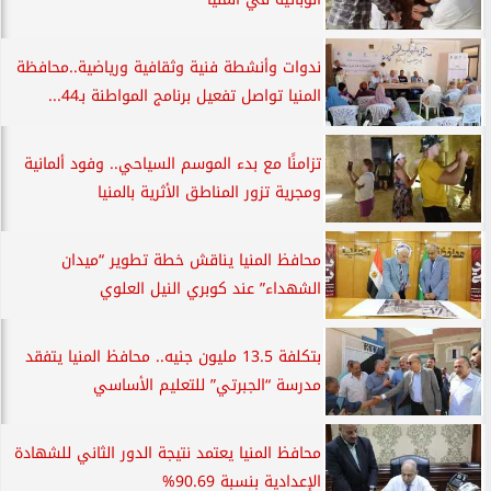
ندوات وأنشطة فنية وثقافية ورياضية..محافظة
المنيا تواصل تفعيل برنامج المواطنة بـ44...
تزامنًا مع بدء الموسم السياحي.. وفود ألمانية
ومجرية تزور المناطق الأثرية بالمنيا
محافظ المنيا يناقش خطة تطوير “ميدان
الشهداء” عند كوبري النيل العلوي
بتكلفة 13.5 مليون جنيه.. محافظ المنيا يتفقد
مدرسة “الجبرتي” للتعليم الأساسي
محافظ المنيا يعتمد نتيجة الدور الثاني للشهادة
الإعدادية بنسبة 90.69%