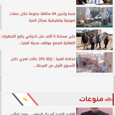
ضبط وتحرير 84 مخالفة متنوعة خلال حملات
تموينية وتفتيشية بمراكز المنيا
على مساحة 6 آلاف متر..كدواني يتابع التجهيزات
النهائية لمجمع مواقف مدينة المنيا...
محافظ المنيا : إزالة 205 حالات تعدٍي خلال
الأسبوع الأول من المرحلة...
منوعات
القارئ الشيخ أبو بكر الدماس.. صوت قرآني