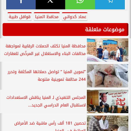
عماد كدواني
محافظ المنيا
قوافل طبية
موضوعات متعلقة
محافظة المنيا تكثف الحملات الرقابية لمواجهة
مخالفات البناء والاستغلال غير المرخّص للعقارات
”تموين المنيا ” تواصل حملاتها المكثفة وتحرر
244 مخالفة تموينية متنوعة
المجلس التنفيذي لـ المنيا يناقش الاستعدادات
لاستقبال العام الدراسي الجديد...
تحصين 181 ألف رأس ماشية ضد الأمراض
الوبائية في المنيا