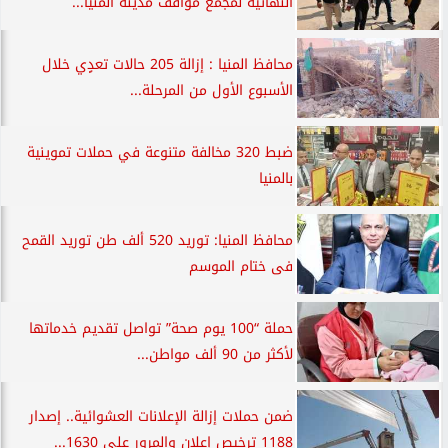
النهائية لمجمع مواقف مدينة المنيا...
محافظ المنيا : إزالة 205 حالات تعدٍي خلال
الأسبوع الأول من المرحلة...
ضبط 320 مخالفة متنوعة في حملات تموينية
بالمنيا
محافظ المنيا: توريد 520 ألف طن توريد القمح
فى ختام الموسم
حملة “100 يوم صحة” تواصل تقديم خدماتها
لأكثر من 90 ألف مواطن...
ضمن حملات إزالة الإعلانات العشوائية.. إصدار
1188 ترخيص إعلان والمرور على 1630...