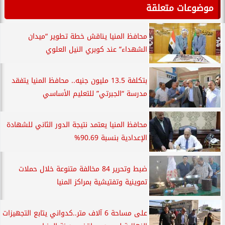
موضوعات متعلقة
محافظ المنيا يناقش خطة تطوير “ميدان
الشهداء” عند كوبري النيل العلوي
بتكلفة 13.5 مليون جنيه.. محافظ المنيا يتفقد
مدرسة “الجبرتي” للتعليم الأساسي
محافظ المنيا يعتمد نتيجة الدور الثاني للشهادة
الإعدادية بنسبة 90.69%
ضبط وتحرير 84 مخالفة متنوعة خلال حملات
تموينية وتفتيشية بمراكز المنيا
على مساحة 6 آلاف متر..كدواني يتابع التجهيزات