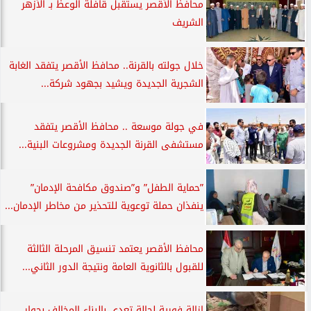
محافظ الأقصر يستقبل قافلة الوعظ بـ الأزهر
الشريف
خلال جولته بالقرنة.. محافظ الأقصر يتفقد الغابة
الشجرية الجديدة ويشيد بجهود شركة...
في جولة موسعة .. محافظ الأقصر يتفقد
مستشفى القرنة الجديدة ومشروعات البنية...
”حماية الطفل” و”صندوق مكافحة الإدمان”
ينفذان حملة توعوية للتحذير من مخاطر الإدمان...
محافظ الأقصر يعتمد تنسيق المرحلة الثالثة
للقبول بالثانوية العامة ونتيجة الدور الثاني...
إزالة فورية لحالة تعدي بالبناء المخالف بجوار