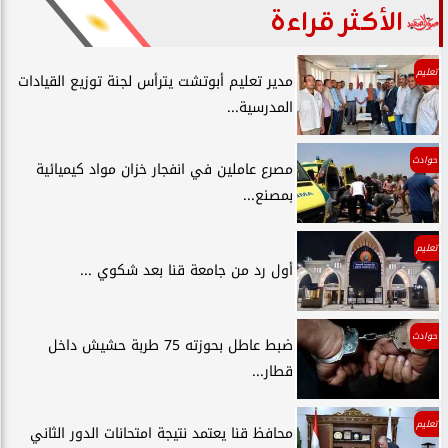
الأكثر قراءة
تعليم
مدير تعليم أبوتشت يترأس لجنة توزيع القيادات
المدرسية...
حوادث
مصرع عاملين في انفجار خزان مواد كيميائية
بمصنع...
تعليم
أول رد من جامعة قنا بعد شكوي ...
حوادث
ضبط عاطل بحوزته 75 طربة حشيش داخل
قطار...
تعليم
محافظ قنا يعتمد نتيجة امتحانات الدور الثاني