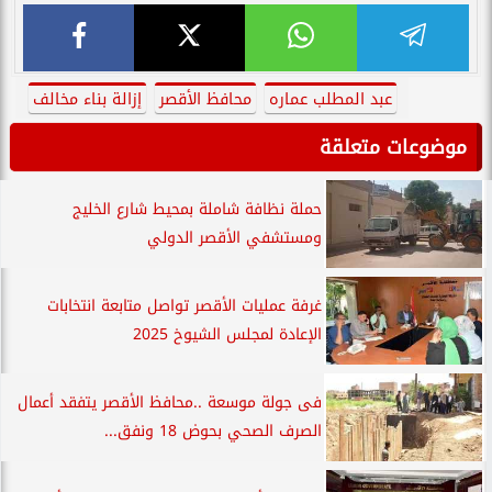
عبد المطلب عماره
محافظ الأقصر
إزالة بناء مخالف
موضوعات متعلقة
حملة نظافة شاملة بمحيط شارع الخليج
ومستشفي الأقصر الدولي
غرفة عمليات الأقصر تواصل متابعة انتخابات
الإعادة لمجلس الشيوخ 2025
فى جولة موسعة ..محافظ الأقصر يتفقد أعمال
الصرف الصحي بحوض 18 ونفق...