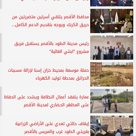
محافظ الأقصر يلتقي أسرتين متضررتين من
حريق الكرنك ويوجه بتقديم الدعم الكامل...
رئيس مدينة الطود بالأقصر يستقبل فريق
مشروع ”ابنتي الغالية”
حملة موسعة بمحيط خزان إسنا لإزالة مسببات
الحرائق بمحطة توليد الكهرباء
عمارة يتفقد أعمال النظافة ويشدد على الحفاظ
على المظهر الحضاري لمدينة الأقصر
إيقاف حالتي تعدي على الأراضي الزراعية
بقريتي الطود غرب والمريس بالأقصر