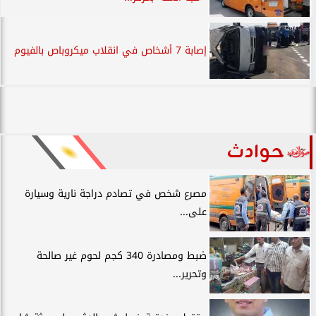
إصابة 7 أشخاص في انقلاب ميكروباص بالفيوم
حوادث
مصرع شخص في تصادم دراجة نارية وسيارة
على...
ضبط ومصادرة 340 كجم لحوم غير صالحة
وتحرير...