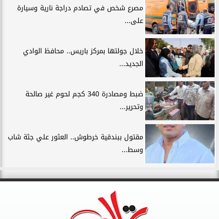
مصرع شخص في تصادم دراجة نارية وسيارة
على...
خلال جولتها بمركز باريس.. محافظ الوادي
الجديد...
ضبط ومصادرة 340 كجم لحوم غير صالحة
وتحرير...
مقتول ببندقية خرطوش.. العثور علي جثة شاب
وسط...