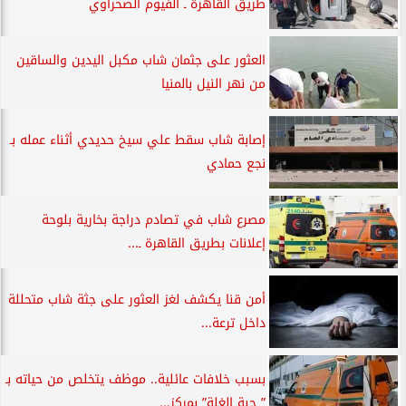
طريق القاهرة ـ الفيوم الصحراوي
العثور على جثمان شاب مكبل اليدين والساقين
من نهر النيل بالمنيا
إصابة شاب سقط علي سيخ حديدي أثناء عمله بـ
نجع حمادي
مصرع شاب في تصادم دراجة بخارية بلوحة
إعلانات بطريق القاهرة ـ...
أمن قنا يكشف لغز العثور على جثة شاب متحللة
داخل ترعة...
بسبب خلافات عائلية.. موظف يتخلص من حياته بـ
” حبة الغلة” بمركز...