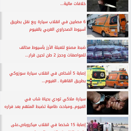
خلافات مالية...
6 مصابين في انقلاب سيارة ربع نقل بطريق
أسيوط الصحراوي الغربي بالفيوم
ضبط مصنع لتعبئة الأرز بأسيوط مخالف
للمواصفات وحجز 2 طن لحين قرار...
إصابة 5 أشخاص في انقلاب سيارة سوزوكي
بطريق القاهرة ـ الفيوم...
سيارة ملاكي تودي بحياة شاب في
الفيوم..ومباحث طامية تضبط المتهم بعد فراره
إصابة 15 شخصا في انقلاب ميكروباص،على