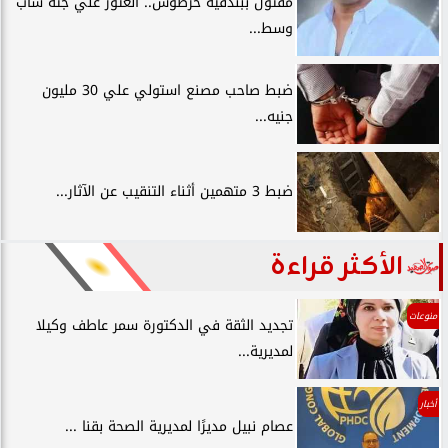
مقتول ببندقية خرطوش.. العثور علي جثة شاب
وسط...
ضبط صاحب مصنع استولي علي 30 مليون
جنيه...
ضبط 3 متهمين أثناء التنقيب عن الآثار...
الأكثر قراءة
منوعات
تجديد الثقة في الدكتورة سمر عاطف وكيلا
لمديرية...
أخبار
عصام نبيل مديرًا لمديرية الصحة بقنا ...