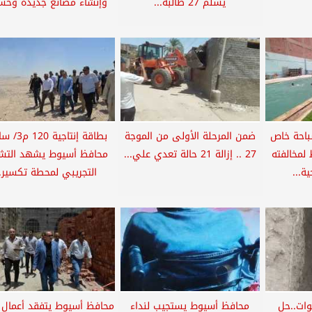
يسلم 27 طالبة...
وإنشاء مصانع جديدة وحسم
باحة خاص
ضمن المرحلة الأولى من الموجة
بطاقة إنتاجية 
لمخالفته
27 .. إزالة 21 حالة تعدي علي...
محافظ أسيوط يشهد التش
ة...
التجريبي لمحطة تكسير..
وات..حل
محافظ أسيوط يستجيب لنداء
محافظ أسيوط يتفقد أعمال 