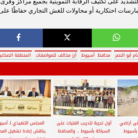
التشديد على تكثيف الرقابة التموينية بجميع مراكز وقرى
رسات احتكارية أو محاولات للغش التجاري حفاظًا على
 أبو النصر
محافظ أسيوط
أرز مخالف للمواصفات
المنطقة الصناعي
ي على أراضي
أول تجربة لتدريب الفتيات على
المجلس التنفيذي لـ أسي
 بأسيوط
السباكة بأسيوط .. والمحافظ
يناقش إعادة تشغيل المحا