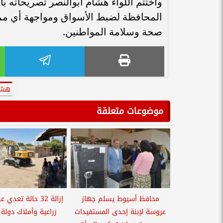
واختتم اللواء هشام أبوالنصر تصريحاته ب
المحافظة لضبط الأسواق ومواجهة أي مما
صحة وسلامة المواطنين.
هشام
موضوعات متعلقة
محافظ أسيوط يسلم جهاز
إزالة 32 حالة تعد
عروسة لإبنة إحدى المستفيدات
زراعية وأملاك دولة