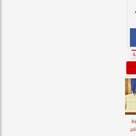
ة
وط
جر