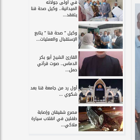
في أولى جولاته
الميدانية.. وكيل صحة قنا
يتفقد...
وكيل ” صحة قنا ” يتابع
الإستقبال والعمليات...
القارئ الشيخ أبو بكر
الدماس.. صوت قرآني
حمل...
أول رد من جامعة قنا بعد
شكوي ...
مصرع شقيقان وإصابة
طفلين في انقلاب سيارة
ملاكي...