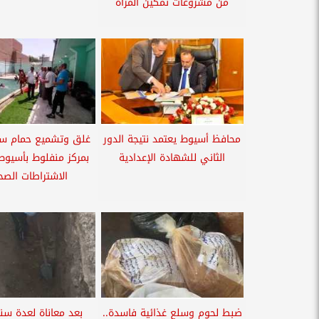
من مشروعات تمكين المرأة
محافظ أسيوط يعتمد نتيجة الدور
غلق وتشميع حمام س
الثاني للشهادة الإعدادية
بمركز منفلوط بأسيوط 
الاشتراطات الصحي
ضبط لحوم وسلع غذائية فاسدة..
بعد معاناة لعدة سن