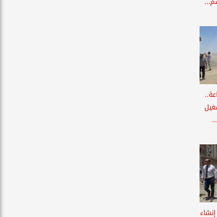
...
120 م3/ ساعة..
غيل
.
إنشاء