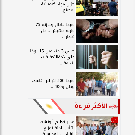
خزان مواد كيميائية
بمصنع...
ضبط عاطل بحوزته 75
طربة حشيش داخل
قطار...
حبس 3 متهمين 15 يومًا
علي ذمةالتحقيقات
بتهمة...
ضبط 500 لتر لبن فاسد،
وطن و400...
الأكثر قراءة
تعليم
مدير تعليم أبوتشت
يترأس لجنة توزيع
القيادات المدرسية...