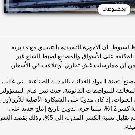
المضبوطات
ظ أسيوط، أن الأجهزة التنفيذية بالتنسيق مع مديرية
ا المكثفة على الأسواق والمصانع لضبط السلع غير
من أي ممارسات غش تجاري أو تلاعب في الأسعار.
 لتعبئة المواد الغذائية بالمدينة الصناعية ببني غالب
 الأرز في عبوات زنة 1 كجم بالمخالفة للمواصفات القانونية، حيث تبين قيام المسؤولي
 العبوات، إذ كان مدونًا على الشيكارة الأصلية للأرز (وزن
50 كجم) تاريخ إنتاج شهر مايو 2025 بنسبة كسر 12%، بينما جرى تدوين تاريخ إنتاج جديد على
العبوات الصغيرة لشهر أغسطس 2025 مع تقليل نسبة الكسر المدونة إلى 5%، وذلك بقصد ا
يقة.