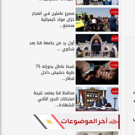
حوادث
مصرع عاملين في انفجار
خزان مواد كيميائية
بمصنع...
تعليم
أول رد من جامعة قنا بعد
شكوي ...
حوادث
ضبط عاطل بحوزته 75
طربة حشيش داخل
قطار...
ن
تعليم
محافظ قنا يعتمد نتيجة
امتحانات الدور الثاني
للشهادة...
لغش
آخر الموضوعات