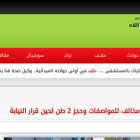
رير
للاه
حوادث
ملاعب
تراث
سوشيال
مقالا
ى ...
في أولى جولاته الميدانية.. وكيل صحة قنا يتفقد مستشفى 
فات وحجز 2 طن لحين قرار النيابة