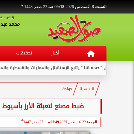
هـ
السبت
8 أغسطس 2026
09:18 صـ
23 صفر 1448
رئيس التح
محمد عبد ا
أخبار
تحقيقات
 ” صحة قنا ” يتابع الإستقبال والعمليات والقسطرة والعنايات بالمستشف
الرئيسية
حوادث
ضبط مصنع لتعبئة الأرز بأسيوط مخالف للمواص
هـ
الجمعة
22 أغسطس 2025
05:49 مـ
27 صفر 1447