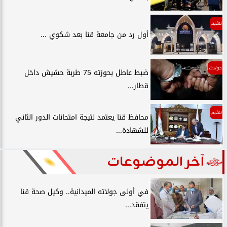
تعليم
أول رد من جامعة قنا بعد شكوي ...
حوادث
ضبط عاطل بحوزته 75 طربة حشيش داخل
قطار...
تعليم
محافظ قنا يعتمد نتيجة امتحانات الدور الثاني
للشهادة...
آخر الموضوعات
في أولى جولاته الميدانية.. وكيل صحة قنا
يتفقد...