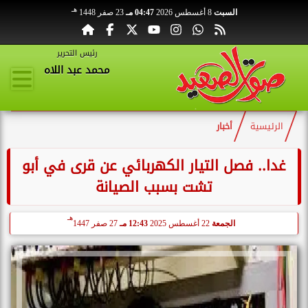
هـ
السبت
8 أغسطس 2026
04:47 مـ
23 صفر 1448
رئيس التحرير
محمد عبد اللاه
الرئيسية
أخبار
غدا.. فصل التيار الكهربائي عن قرى في أبو
تشت بسبب الصيانة
هـ
الجمعة
22 أغسطس 2025
12:43 مـ
27 صفر 1447