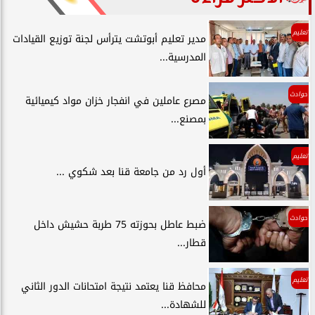
تعليم
مدير تعليم أبوتشت يترأس لجنة توزيع القيادات
المدرسية...
حوادث
مصرع عاملين في انفجار خزان مواد كيميائية
بمصنع...
تعليم
أول رد من جامعة قنا بعد شكوي ...
حوادث
ضبط عاطل بحوزته 75 طربة حشيش داخل
قطار...
تعليم
محافظ قنا يعتمد نتيجة امتحانات الدور الثاني
للشهادة...