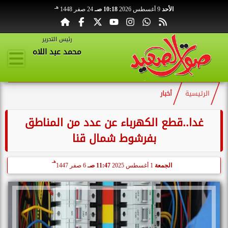
هـ
الأحد
9 أغسطس 2026
10:18 صـ
24 صفر 1448
رئيس التحرير
محمد عبد اللاه
الرئيسية
أخبار
غدا..قطع الكهرباء عن عدد من المناطق
بفرشوط شمال قنا
هـ
الجمعة
1 أغسطس 2025
11:47 صـ
6 صفر 1447