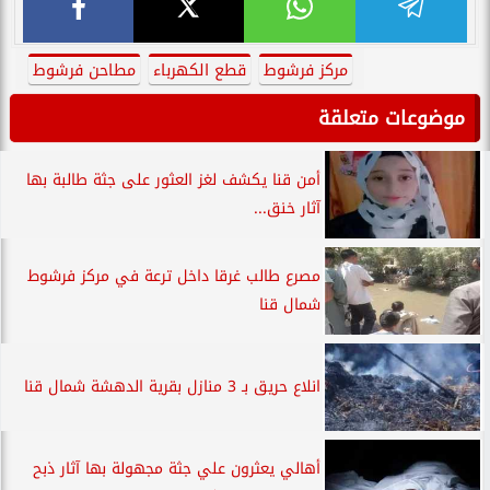
مركز فرشوط
قطع الكهرباء
مطاحن فرشوط
موضوعات متعلقة
أمن قنا يكشف لغز العثور على جثة طالبة بها
آثار خنق...
مصرع طالب غرقا داخل ترعة في مركز فرشوط
شمال قنا
انلاع حريق بـ 3 منازل بقرية الدهشة شمال قنا
أهالي يعثرون علي جثة مجهولة بها آثار ذبح