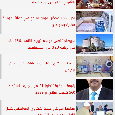
بالثانوي العام إلى 233 درجة
تحرير 166 محضر تموين متنوع في حملة تموينية
مكبرة بسوهاج
سوهاج تنهي موسم توريد القمح بـ186 ألف
طن بزيادة 20% عن المستهدف
” صحة سوهاج” تغلق 8 حضانات تعمل بدون
ترخيص
بقيمة سوقية تتجاوز 21 مليار جنيه.. استرداد
560 قطعة مبانى و 2389...
محافظ سوهاج يبحث شكاوى المواطنين خلال