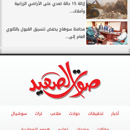
إزالة 15 حالة تعدي على الأراضي الزراعية
وأملاك...
محافظ سوهاج يخفض تنسيق القبول بالثانوي
العام إلى...
أخبار
تحقيقات
حوادث
ملاعب
تراث
سوشيال
مقالات
منوعات
تعليم
هموم الصعايدة