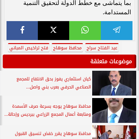
بما يتماشى مع خطط الدولة لتحقيق التنمية
المستدامة.
عبد الفتاح سراج
محافظ سوهاج
فتح تراخيص المباني
موضوعات متعلقة
كيان استثماري يفوز بحق الانتفاع للمجمع
الصناعي الحرفي بعرب بني واصل...
محافظ سوهاج يوجه بسرعة صرف الأسمدة
ومتابعة أعمال المجمع الزراعي ببرديس وإحالة...
محافظ سوهاج يقرر خفض تنسيق القبول