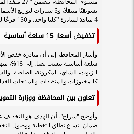
4 منافذ لمبادرة "كلنا واحد، و 130 فرعًا للجمعيات التعاونية الاستهلاكية."
تخفيض أسعار 15 سلعة أساسية
سلعة أساسي
الزيوت، الشاي، المكرونة، الصلصة، والس
كالمخبوزات والمنظفات والمنتجات الغذائية 
تعاون بين المحافظة ووزارة التمو
وأوضح "سراج"، أن الهدف هو التخفيف عن 
ضمان اتساع نطاق التغطية ووصول التخفي