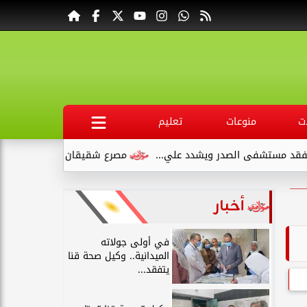
ت
منوعات
تعليم
فى الصدر ويشدد علي...
مصرع شقيقان وإصابة طفلين في انقلاب س
أخبار
في أولى جولاته
الميدانية.. وكيل صحة قنا
يتفقد...