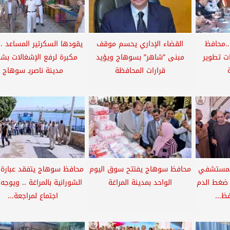
..محافظ
القضاء الإداري يحسم موقف
يقودها السكرتير المساعد .
ت تطوير
مبنى ”شاهر” بسوهاج ويؤيد
مكبرة لرفع الإشغالات بشو
قرارات المحافظة
مدينة ناصربـ سوهاج
المستشفي
محافظ سوهاج يفتتح سوق اليوم
محافظ سوهاج يتفقد عبارة 
 ضغط الدم
الواحد بمدينة المراغة
الشورانية بالمراغة .. ويوجه
ظ...
اجتماع لمراجعة...