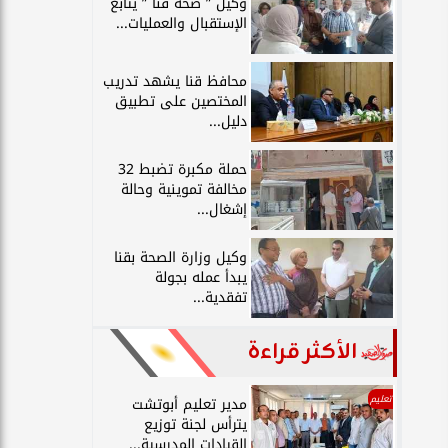
وكيل ” صحة قنا ” يتابع
الإستقبال والعمليات...
محافظ قنا يشهد تدريب
المختصين على تطبيق
دليل...
حملة مكبرة تضبط 32
مخالفة تموينية وحالة
إشغال...
وكيل وزارة الصحة بقنا
يبدأ عمله بجولة
تفقدية...
الأكثر قراءة
تعليم
مدير تعليم أبوتشت
يترأس لجنة توزيع
القيادات المدرسية...