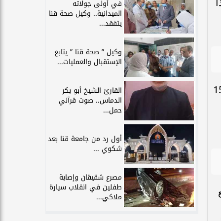
 التجارية، 18 منفذًا
في أولى جولاته
الميدانية.. وكيل صحة قنا
يتفقد...
وكيل ” صحة قنا ” يتابع
الإستقبال والعمليات...
ادرة خفض الأسعار التي أطلقتها وزارة التموين تشمل تخفيض أسعار 15
القارئ الشيخ أبو بكر
الدماس.. صوت قرآني
حمل...
أول رد من جامعة قنا بعد
شكوي ...
مصرع شقيقان وإصابة
طفلين في انقلاب سيارة
ملاكي...