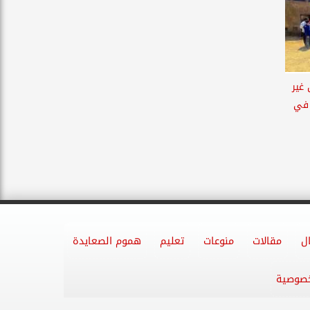
اجن غير
 في
ل
مقالات
منوعات
تعليم
هموم الصعايدة
خصوصية