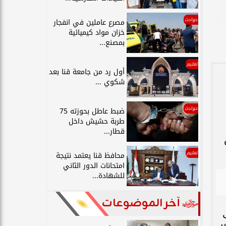
حوادث
مصرع عاملين في انفجار
خزان مواد كيميائية
بمصنع...
تعليم
أول رد من جامعة قنا بعد
شكوي ...
حوادث
ضبط عاطل بحوزته 75
طربة حشيش داخل
قطار...
تعليم
محافظ قنا يعتمد نتيجة
امتحانات الدور الثاني
للشهادة...
آخر الموضوعات