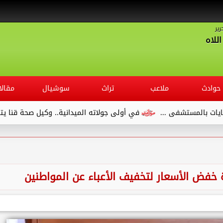
رير
للاه
حوادث
ملاعب
تراث
سوشيال
مقالا
تشفى ...
في أولى جولاته الميدانية.. وكيل صحة قنا يتفقد مستش
فض الأسعار لتخفيف الأعباء عن المواطنين