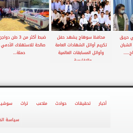
ا في حريق
محافظ سوهاج يشهد حفل
ضبط أكثر من 3 طن دو
لشبان
تكريم أوائل الشهادات العامة
صالحة للاستهلاك الآدمي
....
وأوائل المسابقات العالمية
حملة...
والإقليمية...
أخبار
تحقيقات
حوادث
ملاعب
تراث
سوشيا
سياسة ال