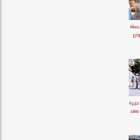
.حملة
ارع
جزيرة
 بعقد