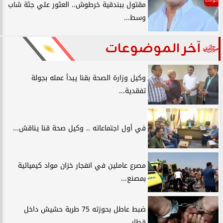
مقتول ببندقية خرطوش.. العثور علي جثة شاب
وسط...
آخر الموضوعات
وكيل وزارة الصحة بقنا يبدأ عمله بجولة
تفقدية...
في أول اجتماعاته .. وكيل صحة قنا يناقش...
مصرع عاملين في انفجار خزان مواد كيميائية
بمصنع...
ضبط عاطل بحوزته 75 طربة حشيش داخل
قطار...