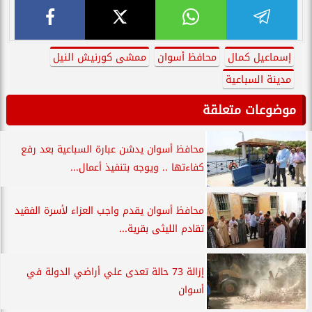
إسماعيل كمال
محافظ أسوان
ممشى كورنيش النيل
مدينة السباعية
موضوعات متعلقة
محافظ أسوان يدشن عبارة السباعية بعد رفع
كفاءتها .. ويوجه بتنفيذ أعمال...
محافظ أسوان يقدم واجب العزاء لأسرة الفقيد
تقادم الليثى بقرية...
إزالة 73 حالة تعدى علي أراضي الدولة في
أسوان