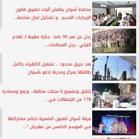
محافظ أسوان يناقش آليات تطبيق قانون
الإيجارات القديم ..و تشكيل لجان مختصة...
رحل عن عمر 95 عاما.. جنازة مهيبة لـ تقادم
الليثي ..رجل المصالحات...
بعد حريق محدود .. تشغيل الكهرباء بكامل
طاقتها بمركز ومدينة إدفو بأسوان
إغلاق وتشميع 6 محلات مخالفة.. ورفع ومصادرة
178 من الإشغالات في...
فرقة أسوان للفنون الشعبية تختتم مشاركتها
فى الموسم الخامس من مهرجان ”...