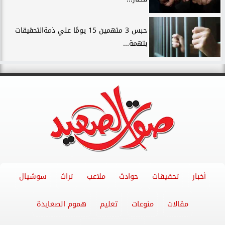
حبس 3 متهمين 15 يومًا علي ذمةالتحقيقات
بتهمة...
أخبار
تحقيقات
حوادث
ملاعب
تراث
سوشيال
مقالات
منوعات
تعليم
هموم الصعايدة