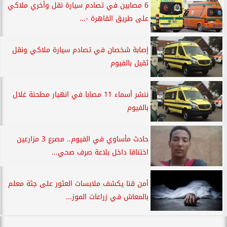
6 مصابين في تصادم سيارة نقل وأخري ملاكي
على طريق القاهرة -...
إصابة شخصان في تصادم سيارة ملاكي ونقل
ثقيل بالفيوم
ننشر أسماء 11 مصابا في انهيار مطحنة غلال
بالفيوم
حادث مأساوي في الفيوم.. مصرع 3 مزارعين
اختناقا داخل بلاعة صرف صحي...
أمن قنا يكشف ملابسات العثور على جثة معلم
بالمعاش في زراعات الموز...