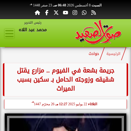
هـ
السبت
8 أغسطس 2026
06:48 صـ
23 صفر 1448
رئيس التحرير
محمد عبد اللاه
الرئيسية
حوادث
جريمة بشعة في الفيوم .. مزارع يقتل
شقيقه وزوجته الحامل بـ سكين بسبب
الميراث
هـ
الثلاثاء
22 يوليو 2025
12:27 مـ
26 محرّم 1447