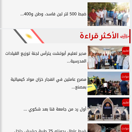
ضبط 500 لتر لبن فاسد، وطن و400...
الأكثر قراءة
تعليم
مدير تعليم أبوتشت يترأس لجنة توزيع القيادات
المدرسية...
حوادث
مصرع عاملين في انفجار خزان مواد كيميائية
بمصنع...
تعليم
أول رد من جامعة قنا بعد شكوي ...
حوادث
ضبط عاطل بحوزته 75 طربة حشيش داخل