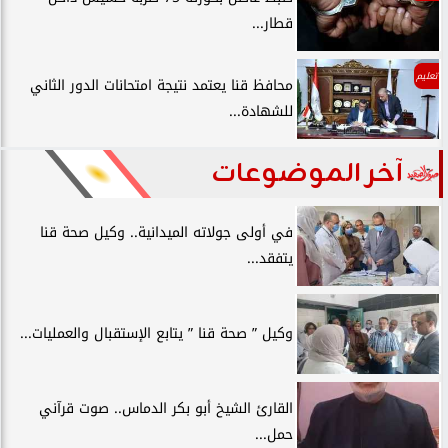
قطار...
تعليم
محافظ قنا يعتمد نتيجة امتحانات الدور الثاني
للشهادة...
آخر الموضوعات
في أولى جولاته الميدانية.. وكيل صحة قنا
يتفقد...
وكيل ” صحة قنا ” يتابع الإستقبال والعمليات...
القارئ الشيخ أبو بكر الدماس.. صوت قرآني
حمل...