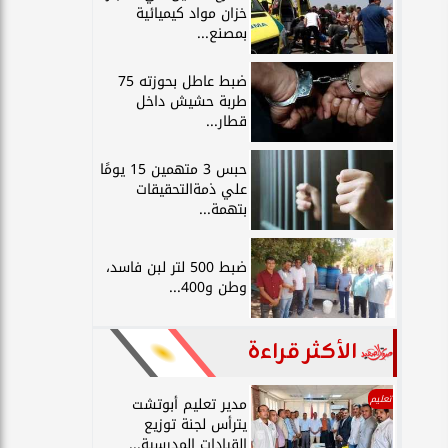
خزان مواد كيميائية
بمصنع...
ضبط عاطل بحوزته 75
طربة حشيش داخل
قطار...
حبس 3 متهمين 15 يومًا
علي ذمةالتحقيقات
بتهمة...
ضبط 500 لتر لبن فاسد،
وطن و400...
الأكثر قراءة
تعليم
مدير تعليم أبوتشت
يترأس لجنة توزيع
القيادات المدرسية...