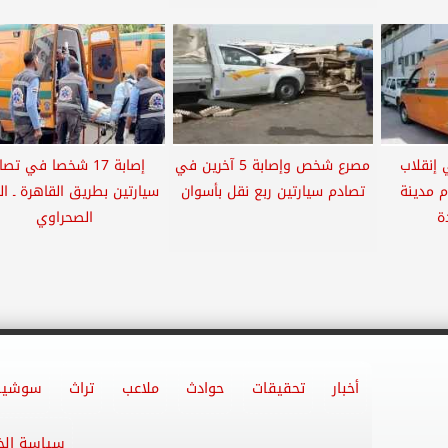
في إنقلاب
مصرع شخص وإصابة 5 آخرين في
إصابة 17 شخصا في تص
 مدينة
تصادم سيارتين ربع نقل بأسوان
سيارتين بطريق القاهرة ـ ال
ة
الصحراوي
أخبار
تحقيقات
حوادث
ملاعب
تراث
سوشيا
سياسة ال