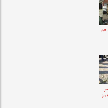
ي انهيار
في
 ربع