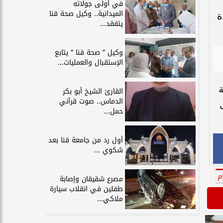
في أولى جولاته
الميدانية.. وكيل صحة قنا
ة
يتفقد...
وكيل ” صحة قنا ” يتابع
الإستقبال والعمليات...
ة
القارئ الشيخ أبو بكر
الدماس.. صوت قرآني
حمل...
أول رد من جامعة قنا بعد
شكوي ...
م
مصرع شقيقان وإصابة
طفلين في انقلاب سيارة
ملاكي...