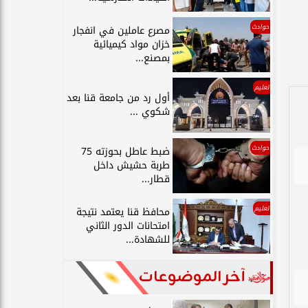
حوادث
مصرع عاملين في انفجار
خزان مواد كيميائية
بمصنع...
تعليم
أول رد من جامعة قنا بعد
شكوي ...
حوادث
ضبط عاطل بحوزته 75
طربة حشيش داخل
قطار...
تعليم
محافظ قنا يعتمد نتيجة
امتحانات الدور الثاني
للشهادة...
آخر الموضوعات