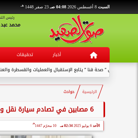
هـ
السبت
8 أغسطس 2026
04:08 صـ
23 صفر 1448
رئيس التح
محمد عبد ا
أخبار
تحقيقات
وكيل ” صحة قنا ” يتابع الإستقبال والعمليات والقسطرة والعنايات بالم
الرئيسية
حوادث
6 مصابين في تصادم سيارة نقل وأخري ملاكي على طريق القاهرة - أسيوط بالفيوم
هـ
الأحد
6 يوليو 2025
02:34 مـ
10 محرّم 1447