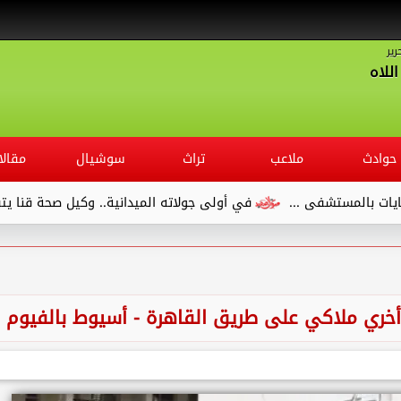
رير
للاه
حوادث
ملاعب
تراث
سوشيال
مقالا
ستشفى ...
في أولى جولاته الميدانية.. وكيل صحة قنا يتفقد مست