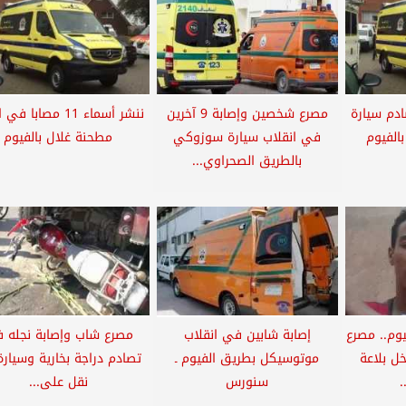
دم سيارة
مصرع شخصين وإصابة 9 آخرين
ننشر أسماء 11 مصابا ف
الفيوم
في انقلاب سيارة سوزوكي
مطحنة غلال بالفيوم
بالطريق الصحراوي...
وم.. مصرع
إصابة شابين في انقلاب
مصرع شاب وإصابة نجله 
خل بلاعة
موتوسيكل بطريق الفيوم ـ
تصادم دراجة بخارية وسيارة
سنورس
نقل على...