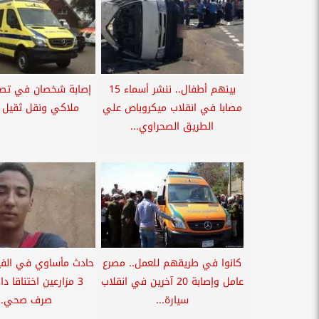
بينهم أطفال.. ننشر أسماء 15
إصابة شخصان في تصا
مصابا في انقلاب ميكروباص علي
ملاكي ونقل ثقيل ب
الطريق الصحراوي...
كانوا في طريقهم للعمل.. مصرع
حادث مأساوي في الفي
عامل وإصابة 20 آخرين في انقلاب
3 مزارعين اختناقا دا
سيارة...
صرف صحي...