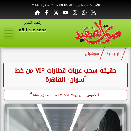
هـ
الأحد
9 أغسطس 2026
09:04 صـ
24 صفر 1448
رئيس التحرير
محمد عبد اللاه
الرئيسية
سوشيال
حقيقة سحب عربات قطارات VIP من خط
أسوان- القاهرة
هـ
الخميس
17 يوليو 2025
05:15 مـ
21 محرّم 1447