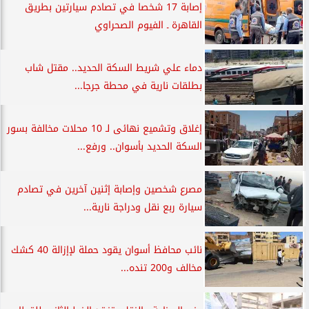
إصابة 17 شخصا في تصادم سيارتين بطريق
القاهرة ـ الفيوم الصحراوي
دماء علي شريط السكة الحديد.. مقتل شاب
بطلقات نارية في محطة جرجا...
إغلاق وتشميع نهائى لـ 10 محلات مخالفة بسور
السكة الحديد بأسوان.. ورفع...
مصرع شخصين وإصابة إثنين آخرين في تصادم
سيارة ربع نقل ودراجة نارية...
نائب محافظ أسوان يقود حملة لإإزالة 40 كشك
مخالف و200 تنده...