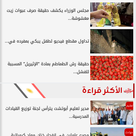
مجلس الوزراء يكشف حقيقة صرف عبوات زيت
مغشوشة...
تداول مقطع فيديو لطفل يبكي بمفرده في...
حقيقة رش الطماطم بمادة ”الإثيريل” المسببة
للفشل...
الأكثر قراءة
تعليم
مدير تعليم أبوتشت يترأس لجنة توزيع القيادات
المدرسية...
حوادث
مصرع عاملين في انفجار خزان مواد كيميائية