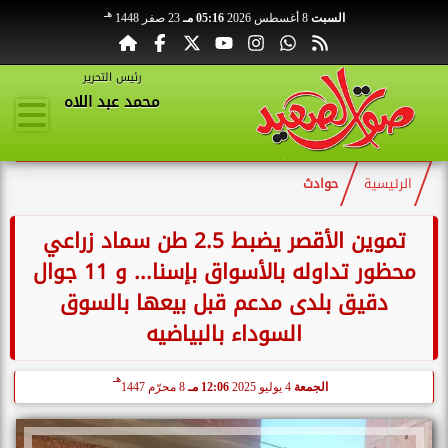
هـ
السبت
8 أغسطس 2026
05:16 مـ
23 صفر 1448
رئيس التحرير
محمد عبد اللاه
الرئيسية
حوادث
تموين الأقصر يضبط 2.5 طن سماد زراعي
محظور تداوله بالأسواق بإسنا... و 11 جوال
دقيق بلدى مدعم قبل بيعها بالسوق
السوداء بالبياضيه
هـ
الجمعة
4 يوليو 2025
12:06 مـ
8 محرّم 1447