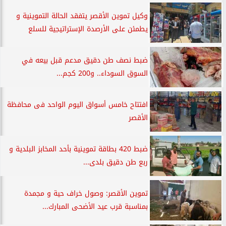
وكيل تموين الأقصر يتفقد الحالة التموينية و
يطمئن على الأرصدة الإستراتيجية للسلع
ضبط نصف طن دقيق مدعم قبل بيعه في
السوق السوداء.. و200 كجم...
افتتاح خامس أسواق اليوم الواحد فى محافظة
الأقصر
ضبط 420 بطاقة تموينية بأحد المخابز البلدية و
ربع طن دقيق بلدى...
تموين الأقصر: وصول خراف حية و مجمدة
بمناسبة قرب عيد الأضحى المبارك...