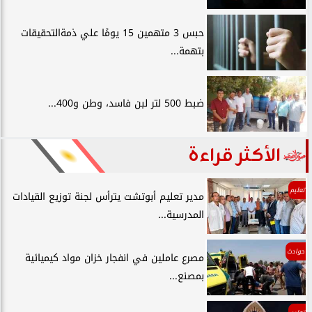
حبس 3 متهمين 15 يومًا علي ذمةالتحقيقات
بتهمة...
ضبط 500 لتر لبن فاسد، وطن و400...
الأكثر قراءة
تعليم
مدير تعليم أبوتشت يترأس لجنة توزيع القيادات
المدرسية...
حوادث
مصرع عاملين في انفجار خزان مواد كيميائية
بمصنع...