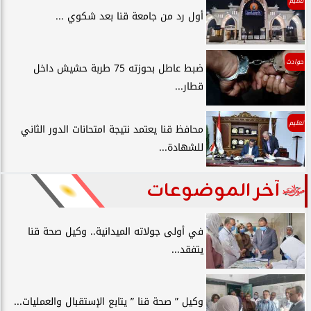
تعليم
أول رد من جامعة قنا بعد شكوي ...
حوادث
ضبط عاطل بحوزته 75 طربة حشيش داخل
قطار...
تعليم
محافظ قنا يعتمد نتيجة امتحانات الدور الثاني
للشهادة...
آخر الموضوعات
في أولى جولاته الميدانية.. وكيل صحة قنا
يتفقد...
وكيل ” صحة قنا ” يتابع الإستقبال والعمليات...