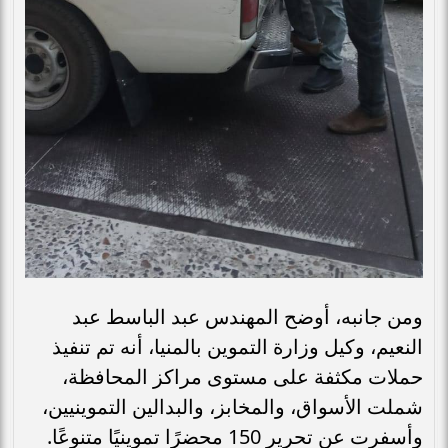
ومن جانبه، أوضح المهندس عبد الباسط عبد
النعيم، وكيل وزارة التموين بالمنيا، أنه تم تنفيذ
حملات مكثفة على مستوى مراكز المحافظة،
شملت الأسواق، والمخابز، والبدالين التموينيين،
وأسفرت عن تحرير 150 محضرًا تموينيًا متنوعًا.