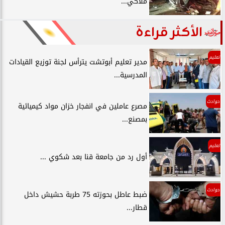
ملاكي...
الأكثر قراءة
تعليم
مدير تعليم أبوتشت يترأس لجنة توزيع القيادات
المدرسية...
حوادث
مصرع عاملين في انفجار خزان مواد كيميائية
بمصنع...
تعليم
أول رد من جامعة قنا بعد شكوي ...
حوادث
ضبط عاطل بحوزته 75 طربة حشيش داخل
قطار...