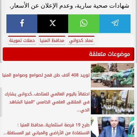
شهادات صحية سارية، وعدم الإعلان عن الأسعار.
عماد كدواني
محافظ المنيا
حملات تموينة
موضوعات متعلقة
توريد 408 آلاف طن قمح لصوامع وصوامع المنيا
احتفالاً باليوم العالمي للمتاحف..كدوانى يشارك
في الملتقى العلمي الخامس “المنيا الشاهد
الحي...
طرح 19 فرصة استثمارية..محافظ المنيا :
الاستفادة من الأراضي والمباني غير المستغلة...