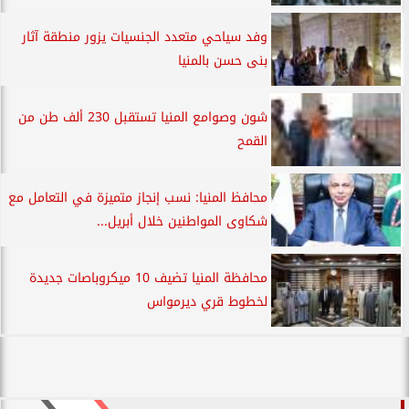
وفد سياحي متعدد الجنسيات يزور منطقة آثار
بنى حسن بالمنيا
شون وصوامع المنيا تستقبل 230 ألف طن من
القمح
محافظ المنيا: نسب إنجاز متميزة في التعامل مع
شكاوى المواطنين خلال أبريل...
محافظة المنيا تضيف 10 ميكروباصات جديدة
لخطوط قري ديرمواس