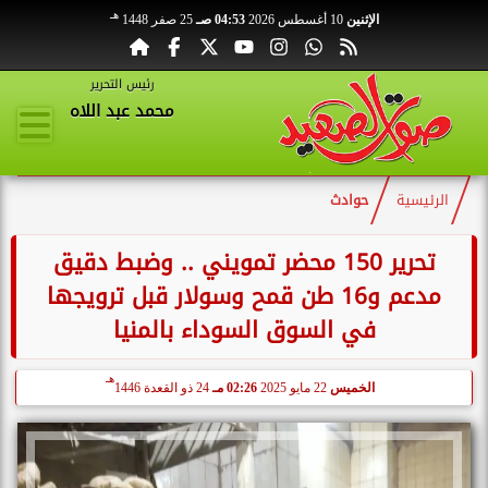
هـ
الإثنين
10 أغسطس 2026
04:53 صـ
25 صفر 1448
رئيس التحرير
محمد عبد اللاه
الرئيسية
حوادث
تحرير 150 محضر تمويني .. وضبط دقيق
مدعم و16 طن قمح وسولار قبل ترويجها
في السوق السوداء بالمنيا
هـ
الخميس
22 مايو 2025
02:26 مـ
24 ذو القعدة 1446