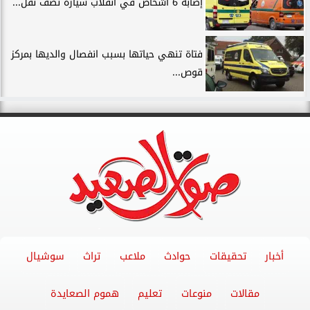
إصابة 6 أشخاص في انقلاب سيارة نصف نقل...
فتاة تنهي حياتها بسبب انفصال والديها بمركز
قوص...
أخبار
تحقيقات
حوادث
ملاعب
تراث
سوشيال
مقالات
منوعات
تعليم
هموم الصعايدة