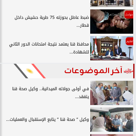
حوادث
ضبط عاطل بحوزته 75 طربة حشيش داخل
قطار...
تعليم
محافظ قنا يعتمد نتيجة امتحانات الدور الثاني
للشهادة...
آخر الموضوعات
في أولى جولاته الميدانية.. وكيل صحة قنا
يتفقد...
وكيل ” صحة قنا ” يتابع الإستقبال والعمليات...