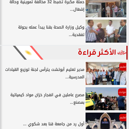
حملة مكبرة تضبط 32 مخالفة تموينية وحالة
إشغال...
وكيل وزارة الصحة بقنا يبدأ عمله بجولة
تفقدية...
الأكثر قراءة
تعليم
مدير تعليم أبوتشت يترأس لجنة توزيع القيادات
المدرسية...
حوادث
مصرع عاملين في انفجار خزان مواد كيميائية
بمصنع...
تعليم
أول رد من جامعة قنا بعد شكوي ...